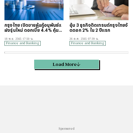
กรุงไทย เปิดขายหุ้นกู้อนุพันธ์แ
อุ้ม 3 ธุรกิจติดเทรนด์กรุงไทยจั
ฝงรุ่นใหม่ ดอกเบี้ย 4.4% คุ้มค
ดดอก 2% ใน 2 ปีแรก
รองเงินต้น 100%
18 พ.ย. 2565 17:50 น.
26 ต.ค. 2565 07:39 น.
Finance and Banking
Finance and Banking
Load More
Sponsored