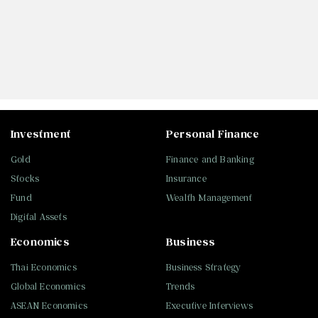
Investment
Personal Finance
Gold
Finance and Banking
Stocks
Insurance
Fund
Wealth Management
Digital Assets
Economics
Business
Thai Economics
Business Strategy
Global Economics
Trends
ASEAN Economics
Executive Interviews