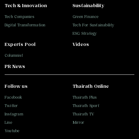
Tech & Innovation
Sustainability
Tech Companies
Green Finance
Digital Transformation
Tech For Sustainability
ESG Strategy
Experts Pool
Videos
Columnist
PR News
Follow us
Thairath Online
Facebook
Thairath Plus
Twitter
Thairath Sport
Instagram
Thairath TV
Line
Mirror
Youtube