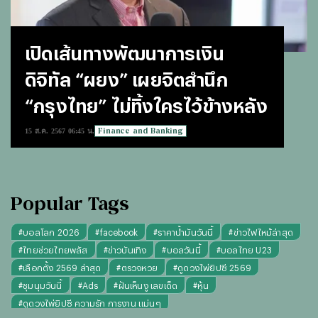
เปิดเส้นทางพัฒนาการเงิน
ดิจิทัล “ผยง” เผยจิตสำนึก
“กรุงไทย” ไม่ทิ้งใครไว้ข้างหลัง
Finance and Banking
15 ส.ค. 2567 06:45 น.
Popular Tags
#
บอลโลก 2026
#
facebook
#
ราคาน้ำมันวันนี้
#
ข่าวไฟไหม้ล่าสุด
#
ไทยช่วยไทยพลัส
#
ข่าวบันเทิง
#
บอลวันนี้
#
บอลไทย U23
#
เลือกตั้ง 2569 ล่าสุด
#
ตรวจหวย
#
ดูดวงไพ่ยิปซี 2569
#
ชุมนุมวันนี้
#
Ads
#
ฝันเห็นงู เลขเด็ด
#
หุ้น
#
ดูดวงไพ่ยิปซี ความรัก การงาน แม่นๆ