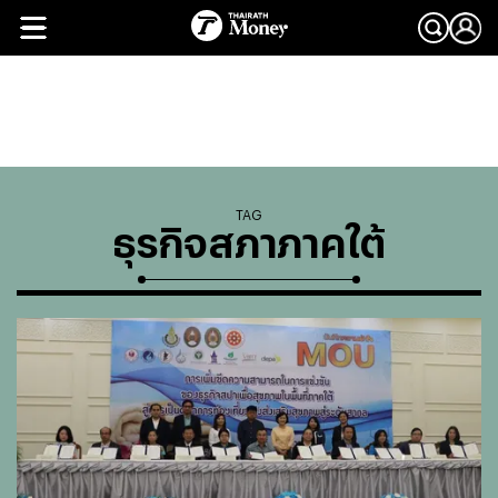
TAG
ธุรกิจสภาภาคใต้