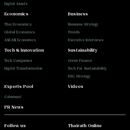
Digital Assets
Economics
Business
Thai Economics
Business Strategy
Global Economics
Trends
ASEAN Economics
Executive Interviews
Tech & Innovation
Sustainability
Tech Companies
Green Finance
Digital Transformation
Tech For Sustainability
ESG Strategy
Experts Pool
Videos
Columnist
PR News
Follow us
Thairath Online