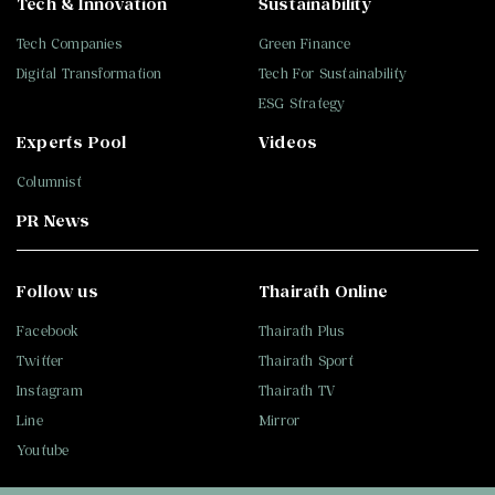
Tech & Innovation
Sustainability
Tech Companies
Green Finance
Digital Transformation
Tech For Sustainability
ESG Strategy
Experts Pool
Videos
Columnist
PR News
Follow us
Thairath Online
Facebook
Thairath Plus
Twitter
Thairath Sport
Instagram
Thairath TV
Line
Mirror
Youtube