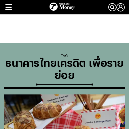
TAG
ธนาคารไทยเครดิต เพื่อราย
ย่อย