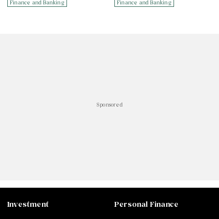
Finance and Banking
Finance and Banking
Sponsored
Investment
Personal Finance