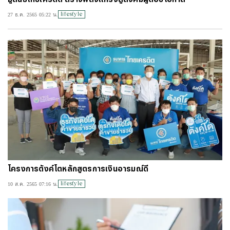
#
วอลเลย์บอลหญิงทีมชาติไทย
#
บัตรสวัสดิการแห่งรัฐ
#
บัตรคนจน
lifestyle
27 ธ.ค. 2565 05:22 น.
#
ไทยลีก
#
เจลีก
#
โปรแกรมฟุตบอล
#
ตารางคะแนนพรีเมียร์ลีก
#
ข่าวลิเวอร์พูล
#
โควิด-19
โครงการตังค์โตหลักสูตรการเงินอารมณ์ดี
lifestyle
10 ส.ค. 2565 07:16 น.