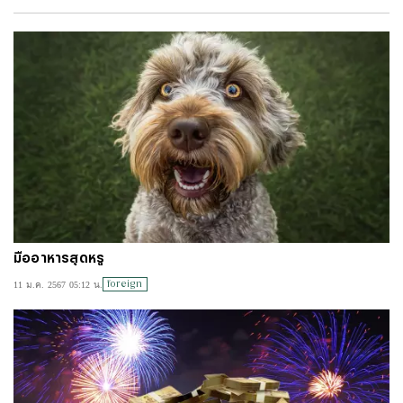
#
ไทยลีก
#
เจลีก
#
โปรแกรมฟุตบอล
#
ตารางคะแนนพรีเมียร์ลีก
#
ข่าวลิเวอร์พูล
#
โควิด-19
มื้ออาหารสุดหรู
foreign
11 ม.ค. 2567 05:12 น.