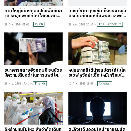
สาวใหญ่เมืองคอนปรับพื้นที่ตล
แบงก์ชาติ แจงข้อเท็จจริง ธนบั
าด รถขุดพบกล่องใส่เงินสดนับ
ตรที่ระลึกเนื่องในพระราชพิธีบ
แสนบาทฝังใต้ดิน (คลิป)
รมราชาภิเษก 2562
south
Thai Economics
21 มี.ค. 2564 05:02 น.
21 ธ.ค. 2563 20:10 น.
ธนาคารกลางอังกฤษชี้ ธนบัตร
หนุ่มเกาหลีใต้นำธนบัตรใส่ไมโค
มีความเสี่ยงต่ำในการแพร่โควิ
รเวฟ หวังฆ่าเชื้อ ไหม้เกรียมไป
ด
กว่าหมื่น
Trends
foreign
25 พ.ย. 2563 17:41 น.
12 มี.ค. 2563 18:46 น.
อิหร่านทนไม่ไหว สั่งจำกัดเดินท
ตะลึง! เว็บออนไลน์ "ขายธนบัต