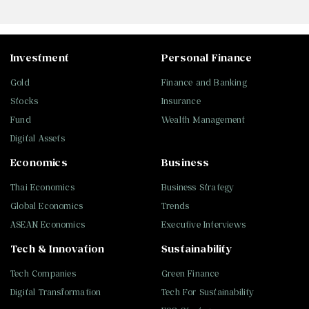
Investment
Personal Finance
Gold
Finance and Banking
Stocks
Insurance
Fund
Wealth Management
Digital Assets
Economics
Business
Thai Economics
Business Strategy
Global Economics
Trends
ASEAN Economics
Executive Interviews
Tech & Innovation
Sustainability
Tech Companies
Green Finance
Digital Transformation
Tech For Sustainability