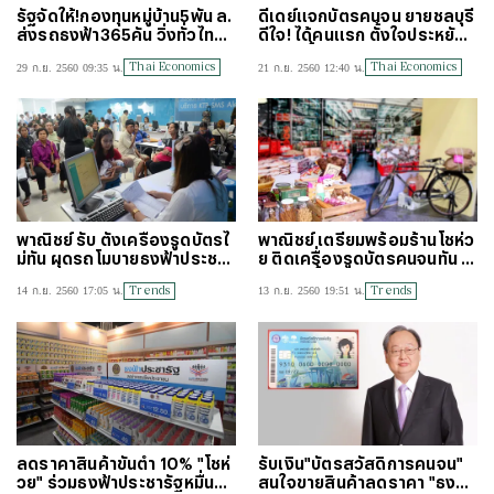
รัฐจัดให้!กองทุนหมู่บ้าน5พัน ล.
ดีเดย์แจกบัตรคนจน ยายชลบุรี
ส่งรถธงฟ้า365คัน วิ่งทั่วไทยรั
ดีใจ! ได้คนแรก ตั้งใจประหยัด เ
บบัตรคนจน
ก็บเงินซื้อยา
Thai Economics
Thai Economics
29 ก.ย. 2560 09:35 น.
21 ก.ย. 2560 12:40 น.
พาณิชย์ รับ ตั้งเครื่องรูดบัตรไ
พาณิชย์ เตรียมพร้อมร้านโชห่ว
ม่ทัน ผุดรถโมบายธงฟ้าประชารั
ย ติดเครื่องรูดบัตรคนจนทัน 1
ฐใช้แทน
ตุลาคมนี้
Trends
Trends
14 ก.ย. 2560 17:05 น.
13 ก.ย. 2560 19:51 น.
ลดราคาสินค้าขั้นต่ำ 10% "โชห่
รับเงิน"บัตรสวัสดิการคนจน"
วย" ร่วมธงฟ้าประชารัฐหมื่นแห่
สนใจขายสินค้าลดราคา "ธงฟ้า