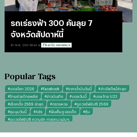
รถเร่ธงฟ้า 300 คันลุย 7
จังหวัดสัปดาห์นี้
Thai Economics
05 พ.ค. 2563 08:44 น.
Popular Tags
#
บอลโลก 2026
#
facebook
#
ราคาน้ำมันวันนี้
#
ข่าวไฟไหม้ล่าสุด
#
ไทยช่วยไทยพลัส
#
ข่าวบันเทิง
#
บอลวันนี้
#
บอลไทย U23
#
เลือกตั้ง 2569 ล่าสุด
#
ตรวจหวย
#
ดูดวงไพ่ยิปซี 2569
#
ชุมนุมวันนี้
#
Ads
#
ฝันเห็นงู เลขเด็ด
#
หุ้น
#
ดูดวงไพ่ยิปซี ความรัก การงาน แม่นๆ
#
"บุญทันใจ" รับฝากไหว้ ตักบาตร ถวายสังฆทาน
#
ปีชง 2569
#
ทรงผมผู้หญิง
#
ทรงผมชาย
#
วันธงชัย
#
พรรคประชาชน