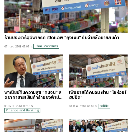
ร้านประชารัฐอัพเกรด เปิดแอพ “ถุงเงิน” รับจ่ายซื้อขายสินค้า
Thai Economics
07 ก.ค. 2561 05:05 น.
พาณิชย์คืนความสุข “คนจน” ล
เพิ่มรายได้คนจน ผ่าน “โชห่วยไ
ดราคาขาย! สินค้าร้านธงฟ้าปร
ฮบริด”
ะชารัฐ
politic
03 เม.ย. 2561 08:45 น.
20 มี.ค. 2561 05:01 น.
Finance and Banking