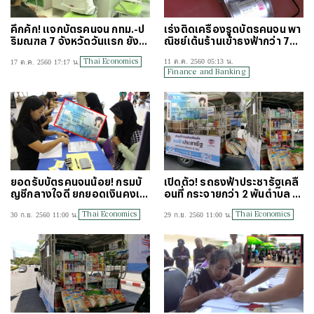
คึกคัก! แจกบัตรคนจน กทม.-ป
เร่งติดเครื่องรูดบัตรคนจน พา
ริมณฑล 7 จังหวัดวันแรก ยังไม่
ณิชย์เต้นร้านเข้าธงฟ้ากว่า 70
พบปัญหาการใช้
0 รูดได้ 88 แห่ง
Thai Economics
11 ต.ค. 2560 05:13 น.
17 ต.ค. 2560 17:17 น.
Finance and Banking
ยอดรับบัตรคนจนน้อย! กรมบั
เปิดตัว! รถธงฟ้าประชารัฐเคลื่
ญชีกลางใจดี ยกยอดเงินคงเห
อนที่ กระจายกว่า 2 พันตำบล ร
ลือ ต.ค.ใช้ต่อ พ.ย.
องรับบัตรคนจน
Thai Economics
Thai Economics
30 ก.ย. 2560 11:00 น.
29 ก.ย. 2560 11:00 น.