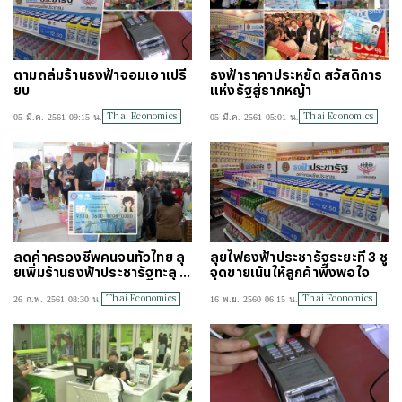
ตามถล่มร้านธงฟ้าจอมเอาเปรี
ธงฟ้าราคาประหยัด สวัสดิการ
ยบ
แห่งรัฐสู่รากหญ้า
Thai Economics
Thai Economics
05 มี.ค. 2561 09:15 น.
05 มี.ค. 2561 05:01 น.
ลดค่าครองชีพคนจนทั่วไทย ลุ
ลุยไฟธงฟ้าประชารัฐระยะที่ 3 ชู
ยเพิ่มร้านธงฟ้าประชารัฐทะลุ 1
จุดขายเน้นให้ลูกค้าพึงพอใจ
แสนร้าน
Thai Economics
Thai Economics
26 ก.พ. 2561 08:30 น.
16 พ.ย. 2560 06:15 น.