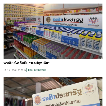
พาณิชย์-คลังมึน “แอปถุงเงิน”
Thai Economics
13 ก.ย. 2561 09:50 น.