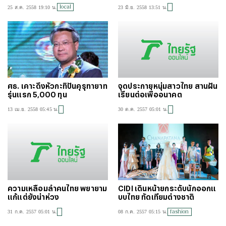
นพระดาบส
local
25 ส.ค. 2558 19:10 น.
23 มิ.ย. 2558 13:51 น.
ศธ. เคาะดึงหัวกะทิปั้นคุรุทายาท
จุดประกายหนุ่มสาวไทย สานฝัน
รุ่นแรก 5,000 ทุน
เรียนต่อเพื่ออนาคต
13 เม.ย. 2558 05:45 น.
30 ต.ค. 2557 05:01 น.
ความเหลื่อมล้ำคนไทย พยายาม
CIDI เดินหน้ายกระดับนักออกแ
แก้แต่ยังน่าห่วง
บบไทย ทัดเทียมต่างชาติ
fashion
31 ก.ค. 2557 05:01 น.
08 ก.ค. 2557 05:15 น.