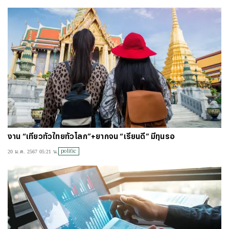
งาน “เที่ยวทั่วไทยทั่วโลก”+ยากจน “เรียนดี” มีทุนรอ
politic
20 ม.ค. 2567 05:21 น.