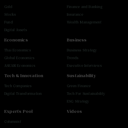
Gold
Finance and Banking
Stocks
Insurance
Fund
Wealth Management
Digital Assets
Economics
Business
Thai Economics
Business Strategy
Global Economics
Trends
ASEAN Economics
Executive Interviews
Tech & Innovation
Sustainability
Tech Companies
Green Finance
Digital Transformation
Tech For Sustainability
ESG Strategy
Experts Pool
Videos
Columnist