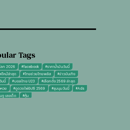
ular Tags
โลก 2026
#
facebook
#
ราคาน้ำมันวันนี้
ฟไหม้ล่าสุด
#
ไทยช่วยไทยพลัส
#
ข่าวบันเทิง
นนี้
#
บอลไทย U23
#
เลือกตั้ง 2569 ล่าสุด
จหวย
#
ดูดวงไพ่ยิปซี 2569
#
ชุมนุมวันนี้
#
Ads
็นงู เลขเด็ด
#
หุ้น
งไพ่ยิปซี ความรัก การงาน แม่นๆ
ทันใจ" รับฝากไหว้ ตักบาตร ถวายสังฆทาน
#
ปีชง 2569
มผู้หญิง
#
ทรงผมชาย
#
วันธงชัย
#
พรรคประชาชน
เงินล้าน 9 จบ
#
ราคาทองรูปพรรณวันนี้