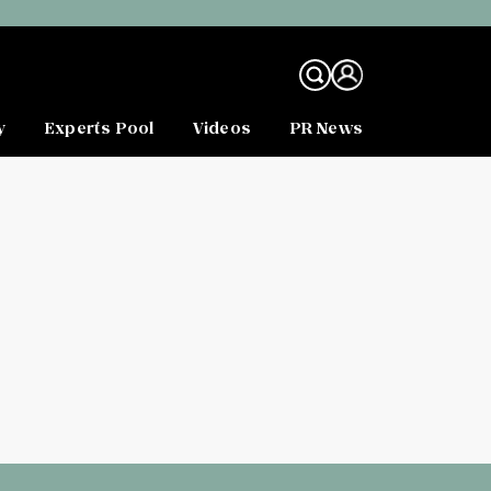
y
Experts Pool
Videos
PR News