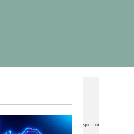
ดพระพิฆเนศ
#
ผลบอลสด
#
แคปชั่นน่ารัก
ั่นกวนๆ
#
ทำนายฝัน
#
เกมออนไลน์ เล่นกับเพื่อน
าษาอังกฤษเป็นไทย
#
แผนที่
#
อักษรพิเศษ
ทองทองย้อนหลัง
#
ราคาทองวันนี้
#
ราคาทองคํา
rath Money
#
บอลโลก
#
โปรแกรมบอลโลก
์ไอจี
#
ตรวจสอบบัตรสวัสดิการแห่งรัฐ
#
แคปชั่น
่นเด็ด
#
แคปชั่นอ่อย
#
แผนที่ประเทศไทย
ั่นภาษาอังกฤษ
#
คำคมความรัก
วดมนต์ก่อนนอน
#
ฟุตบอลทีมชาติไทย
าติไทย u23
#
ราคาน้ำมันวันนี้
#
เอฟเอคัพ
บาวคัพ
#
ฟุตบอลหญิงทีมชาติไทย
#
wellness
r Thailand : Life
#
คนละครึ่ง
็นเชียล Rewrite Her Life
#
นิวคาสเซิล
#
อาร์เซนอล
ร์พูล
#
เลสเตอร์
#
เวสต์แฮม
#
เชลซี
#
สเปอร์ส
ีฬาวันนี้
#
แมนซิตี้
#
พรีเมียร์ลีกล่าสุด
#
พรีเมียร์ลีก
ดเจ้าแม่กวนอิม
#
ประกันสังคม
#
ดูดวงรายวัน
ู
#
คําคมชีวิต
#
ลงทะเบียนฉีดวัคซีน
#
บอลไทย
Sponsored
ลย์บอลหญิงทีมชาติไทย
#
บัตรสวัสดิการแห่งรัฐ