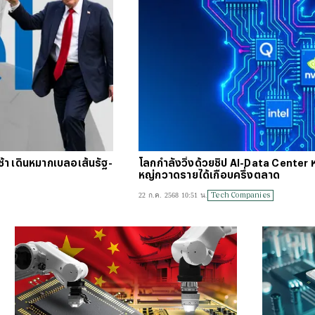
#
บัตร
#
ตารา
าช้า เดินหมากเบลอเส้นรัฐ-
โลกกำลังวิ่งด้วยชิป AI-Data Center ห
หญ่กวาดรายได้เกือบครึ่งตลาด
Tech Companies
22 ก.ค. 2568 10:51 น.