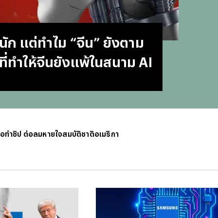
#
บทสว
#
แคปช
#
แปลภ
นัก แต่ทำไม “จีน” ยังตาม
#
ราคา
#
Thai
ที่ทำให้จีนยังแพ้ในสนาม AI
#
ฟอนต
#
แคปชั
#
แคปช
#
บทส
#
ทีมช
#
คารา
บมือทำชิป ต่อลมหายใจสมบัติชาติอเมริกา
#
Mirro
#
พรูเด
#
ลิเวอ
#
ข่าวก
#
บทสว
#
แมนย
#
วอลเ