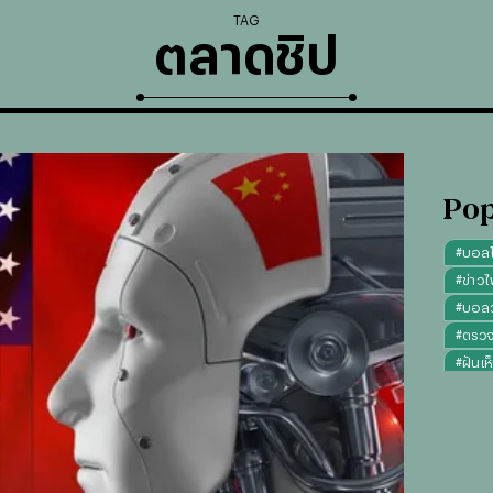
TAG
ตลาดชิป
Pop
#
บอล
#
ข่าวไ
#
บอลวั
#
ตรว
#
ฝันเห
#
ดูดว
#
"บุญ
#
ทรงผ
#
คาถา