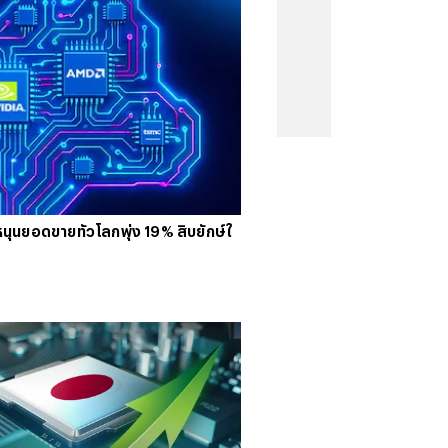
คนจน
#
ไทยลีก
#
เจลีก
#
โปรแกรมฟุตบอล
งคะแนนพรีเมียร์ลีก
#
ข่าวลิเวอร์พูล
#
โควิด-19
นุนยอดขายทั่วโลกพุ่ง 19% สิบยักษ์ใ