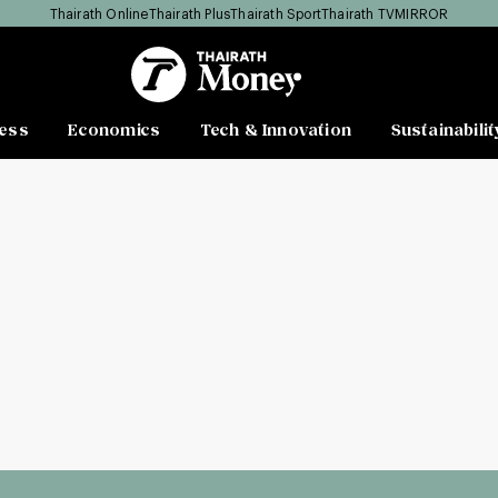
Thairath Online
Thairath Plus
Thairath Sport
Thairath TV
MIRROR
ess
Economics
Tech & Innovation
Sustainabilit