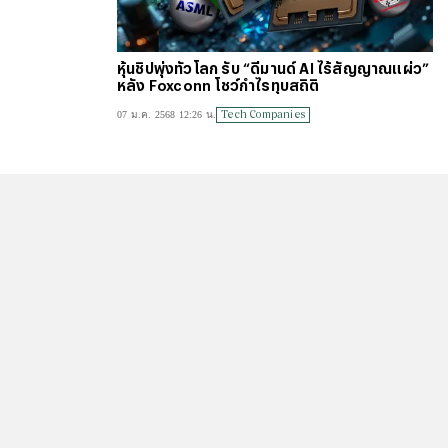
หุ้นชิปพุ่งทั่วโลก รับ “ดีมานด์ AI ไร้สัญญาณแผ่ว”
หลัง Foxconn โชว์กำไรทุบสถิติ
Tech Companies
07 ม.ค. 2568 12:26 น.