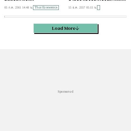
ษฐกิจปีหน้ายังซึม
Thai Economics
05 ก.ค. 2561 14:48 น.
15 ธ.ค. 2557 05:15 น.
Load More
Sponsored