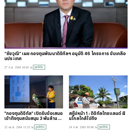
“ชัยวุฒิ” เผย กองทุนพัฒนาดิจิทัลฯ อนุมัติ 46 โครงการ ขับเคลื่อ
นประเทศ
politic
27 ก.ย. 2564 16:05 น.
"กองทุนดิจิทัล" เปิดรับข้อเสนอ
สกู๊ปหน้า 1 : ดิจิทัลไทยแลนด์ ฝั
เข้าถึงทุนสนับสนุน 3 พันล้าน ใต้
นไกลใกล้ไปถึง
กรอบ 6 ข้อ
politic
politic
22 เม.ย. 2564 11:32 น.
24 ก.พ. 2563 05:06 น.