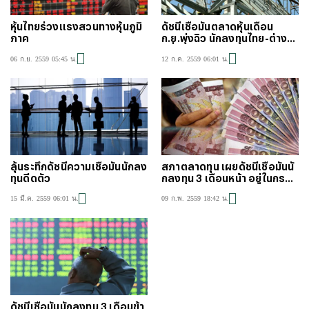
หุ้นไทยร่วงแรงสวนทางหุ้นภูมิ
ดัชนีเชื่อมั่นตลาดหุ้นเดือน
ภาค
ก.ย.พุ่งฉิว นักลงทุนไทย-ต่างชา
ติมั่นใจ กิจการรับเหมาก่อสร้าง
06 ก.ย. 2559 05:45 น.
12 ก.ค. 2559 06:01 น.
เด่นสุด
ลุ้นระทึกดัชนีความเชื่อมั่นนักลง
สภาตลาดทุน เผยดัชนีเชื่อมั่นนั
ทุนดีดตัว
กลงทุน 3 เดือนหน้า อยู่ในกรอบ
ซบเซา
15 มี.ค. 2559 06:01 น.
09 ก.พ. 2559 18:42 น.
ดัชนีเชื่อมั่นนักลงทุน 3 เดือนข้า