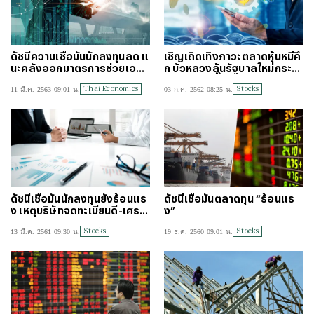
ดัชนีความเชื่อมั่นนักลงทุนลด แ
เชิญเถิดเทิงภาวะตลาดหุ้นหมีคึ
นะคลังออกมาตรการช่วยเอกช
ก บัวหลวงลุ้นรัฐบาลใหม่กระตุ้
นก่อนล้ม
น ซีไอเอ็มบีชี้เศรษฐกิจอ่อนแร
Thai Economics
Stocks
11 มี.ค. 2563 09:01 น.
03 ก.ค. 2562 08:25 น.
ง
ดัชนีเชื่อมั่นนักลงทุนยังร้อนแร
ดัชนีเชื่อมั่นตลาดทุน “ร้อนแร
ง เหตุบริษัทจดทะเบียนดี-เศรษ
ง”
ฐกิจไทยโต
Stocks
Stocks
13 มี.ค. 2561 09:30 น.
19 ธ.ค. 2560 09:01 น.