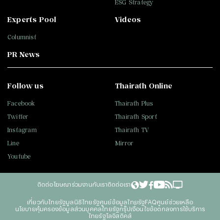
ESG Strategy
Experts Pool
Videos
Columnist
PR News
Follow us
Thairath Online
Facebook
Thairath Plus
Twitter
Thairath Sport
Instagram
Thairath TV
Line
Mirror
Youtube
ติดต่อโฆษณา
ร่วมงานกับเรา
ติดต่อเรา
เกี่ยวกับไทยรัฐ
มูลนิธิไทยรัฐ
ศูนย์ข้อมูลไทยรัฐ
FAQ
ศูนย์ช่วยเหลือ
นโยบายคุ้มครองข้อมูลส่วนบุคคลไทยรัฐกรุ๊ป
เงื่อนไขข้อตกลงการใช้บริการ
ไทยรัฐโลจิสติคส์