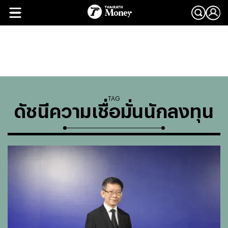
TAG
ดัชนีความเชื่อมั่นนักลงทุน