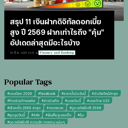
สรุป 11 เงินฝากดิจิทัลดอกเบี้ย
สูง ปี 2569 ฝากเท่าไรถึง "คุ้ม"
อัปเดตล่าสุดมีอะไรบ้าง
Finance and Banking
26 มี.ค. 2569 13:31 น.
Popular Tags
#
บอลโลก 2026
#
facebook
#
ราคาน้ำมันวันนี้
#
ข่าวไฟไหม้ล่าสุด
#
ไทยช่วยไทยพลัส
#
ข่าวบันเทิง
#
บอลวันนี้
#
บอลไทย U23
#
เลือกตั้ง 2569 ล่าสุด
#
ตรวจหวย
#
ดูดวงไพ่ยิปซี 2569
#
ชุมนุมวันนี้
#
Ads
#
ฝันเห็นงู เลขเด็ด
#
หุ้น
#
ดูดวงไพ่ยิปซี ความรัก การงาน แม่นๆ