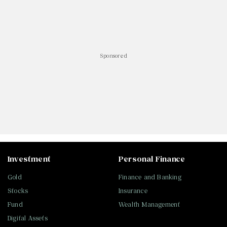
Sponsored
Investment
Personal Finance
Gold
Finance and Banking
Stocks
Insurance
Fund
Wealth Management
Digital Assets