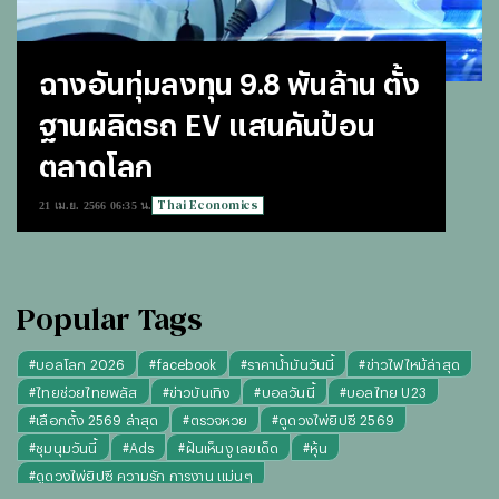
ฉางอันทุ่มลงทุน 9.8 พันล้าน ตั้ง
ฐานผลิตรถ EV แสนคันป้อน
ตลาดโลก
Thai Economics
21 เม.ย. 2566 06:35 น.
Popular Tags
#
บอลโลก 2026
#
facebook
#
ราคาน้ำมันวันนี้
#
ข่าวไฟไหม้ล่าสุด
#
ไทยช่วยไทยพลัส
#
ข่าวบันเทิง
#
บอลวันนี้
#
บอลไทย U23
#
เลือกตั้ง 2569 ล่าสุด
#
ตรวจหวย
#
ดูดวงไพ่ยิปซี 2569
#
ชุมนุมวันนี้
#
Ads
#
ฝันเห็นงู เลขเด็ด
#
หุ้น
#
ดูดวงไพ่ยิปซี ความรัก การงาน แม่นๆ