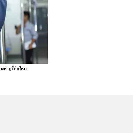
#
บัตร
#
ตารา
ะหาดูได้ที่ไหน