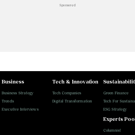
Sponsored
Business
Tech & Innovation
Sustainabili
Business Strategy
Tech Companies
Green Finance
Trends
Digital Transformation
Tech For Sustainab
Executive Interviews
ESG Strategy
Experts Poo
Columnist