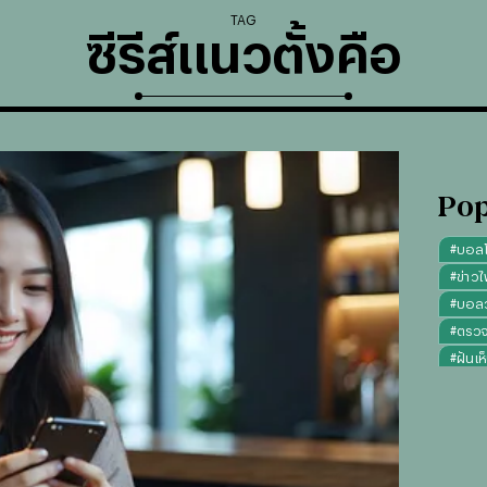
TAG
ซีรีส์แนวตั้งคือ
Pop
#
บอล
#
ข่าวไ
#
บอลวั
#
ตรว
#
ฝันเห
#
ดูดว
#
"บุญ
#
ทรงผ
#
คาถา