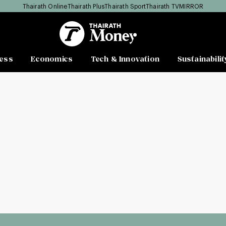
Thairath Online
Thairath Plus
Thairath Sport
Thairath TV
MIRROR
ess
Economics
Tech & Innovation
Sustainabilit