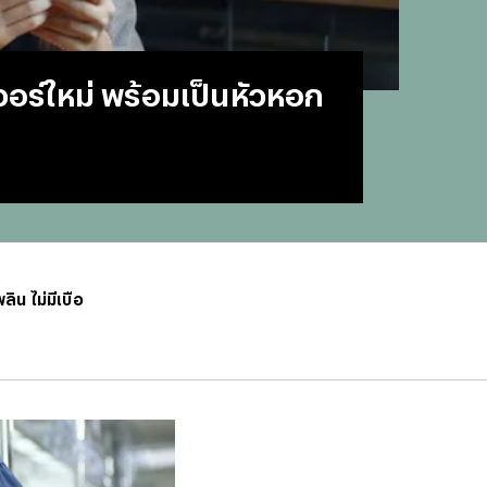
#
บทสว
#
แคปช
#
แปลภ
เวอร์ใหม่ พร้อมเป็นหัวหอก
#
ราคา
#
Thai
#
ฟอนต
#
แคปชั
#
แคปช
#
บทส
#
ทีมช
#
คารา
ิน ไม่มีเบื่อ
#
Mirro
#
พรูเด
#
ลิเวอ
#
ข่าวก
#
บทสว
#
แมนย
#
วอลเ