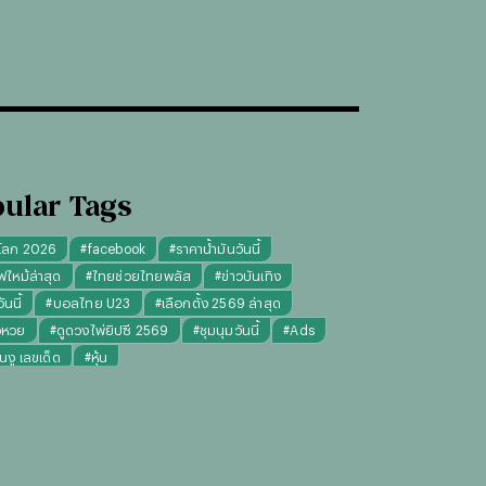
ular Tags
โลก 2026
#
facebook
#
ราคาน้ำมันวันนี้
ฟไหม้ล่าสุด
#
ไทยช่วยไทยพลัส
#
ข่าวบันเทิง
นนี้
#
บอลไทย U23
#
เลือกตั้ง 2569 ล่าสุด
จหวย
#
ดูดวงไพ่ยิปซี 2569
#
ชุมนุมวันนี้
#
Ads
็นงู เลขเด็ด
#
หุ้น
งไพ่ยิปซี ความรัก การงาน แม่นๆ
ทันใจ" รับฝากไหว้ ตักบาตร ถวายสังฆทาน
#
ปีชง 2569
มผู้หญิง
#
ทรงผมชาย
#
วันธงชัย
#
พรรคประชาชน
เงินล้าน 9 จบ
#
ราคาทองรูปพรรณวันนี้