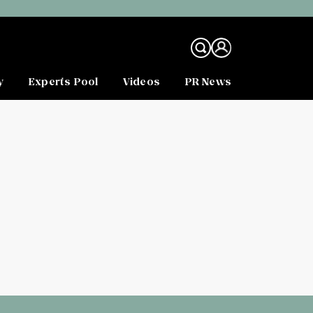
y
Experts Pool
Videos
PR News