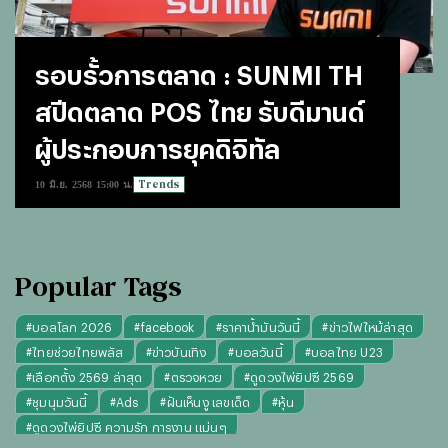
รอบรั้วการตลาด : SUNMI TH
สปีดตลาด POS ไทย รับดีมานด์
ผู้ประกอบการยุคดิจิทัล
Trends
10 มิ.ย. 2568 15:00 น.
Popular Tags
#
บอลโลก 2026
#
facebook
#
ราคาน้ำมันวันนี้
#
ข่าวไฟไหม้ล่าสุด
#
ไทยช่วยไทยพลัส
#
ข่าวบันเทิง
#
บอลวันนี้
#
บอลไทย U23
#
เลือกตั้ง 2569 ล่าสุด
#
ตรวจหวย
#
ดูดวงไพ่ยิปซี 2569
#
ชุมนุมวันนี้
#
Ads
#
ฝันเห็นงู เลขเด็ด
#
หุ้น
#
ดูดวงไพ่ยิปซี ความรัก การงาน แม่นๆ