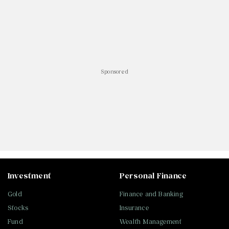
#
ไทยลีก
#
เจลีก
#
โปรแกรมฟุตบอล
#
ตารางคะแนนพรีเมียร์ลีก
#
ข่าวลิเวอร์พูล
#
โควิด-19
Sponsored
Investment
Personal Finance
Gold
Finance and Banking
Stocks
Insurance
Fund
Wealth Management