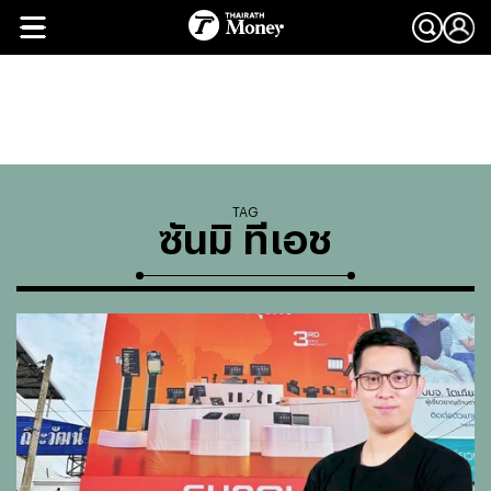
TAG
ซันมิ ทีเอช