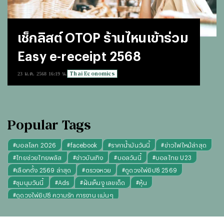
เช็กลิสต์ OTOP ร้านไหนเข้าร่วม
Easy e-receipt 2568
Thai Economics
23 ม.ค. 2568 16:19 น.
Popular Tags
#
บอลโลก 2026
#
facebook
#
ราคาน้ำมันวันนี้
#
ข่าวไฟไหม้ล่าสุด
#
ไทยช่วยไทยพลัส
#
ข่าวบันเทิง
#
บอลวันนี้
#
บอลไทย U23
#
เลือกตั้ง 2569 ล่าสุด
#
ตรวจหวย
#
ดูดวงไพ่ยิปซี 2569
#
ชุมนุมวันนี้
#
Ads
#
ฝันเห็นงู เลขเด็ด
#
หุ้น
#
ดูดวงไพ่ยิปซี ความรัก การงาน แม่นๆ
#
"บุญทันใจ" รับฝากไหว้ ตักบาตร ถวายสังฆทาน
#
ปีชง 2569
#
ทรงผมผู้หญิง
#
ทรงผมชาย
#
วันธงชัย
#
พรรคประชาชน