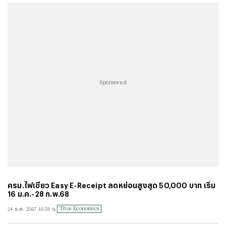
#
คาถาเงินล้าน 9 จบ
#
ราคาทองรูปพรรณวันนี้
#
บทสวดพระพิฆเนศ
#
ผลบอลสด
#
แคปชั่นน่ารัก
#
แคปชั่นกวนๆ
#
ทำนายฝัน
#
เกมออนไลน์ เล่นกับเพื่อน
#
แปลภาษาอังกฤษเป็นไทย
#
แผนที่
#
อักษรพิเศษ
#
ราคาทองทองย้อนหลัง
#
ราคาทองวันนี้
#
ราคาทองคํา
#
Thairath Money
#
บอลโลก
#
โปรแกรมบอลโลก
#
ฟอนต์ไอจี
#
ตรวจสอบบัตรสวัสดิการแห่งรัฐ
#
แคปชั่น
Sponsored
#
แคปชั่นเด็ด
#
แคปชั่นอ่อย
#
แผนที่ประเทศไทย
#
แคปชั่นภาษาอังกฤษ
#
คำคมความรัก
#
บทสวดมนต์ก่อนนอน
#
ฟุตบอลทีมชาติไทย
#
ทีมชาติไทย u23
#
ราคาน้ำมันวันนี้
#
เอฟเอคัพ
#
คาราบาวคัพ
#
ฟุตบอลหญิงทีมชาติไทย
#
wellness
#
Mirror Thailand : Life
#
คนละครึ่ง
#
พรูเด็นเชียล Rewrite Her Life
#
นิวคาสเซิล
#
อาร์เซนอล
#
ลิเวอร์พูล
#
เลสเตอร์
#
เวสต์แฮม
#
เชลซี
#
สเปอร์ส
#
ข่าวกีฬาวันนี้
#
แมนซิตี้
#
พรีเมียร์ลีกล่าสุด
#
พรีเมียร์ลีก
#
บทสวดเจ้าแม่กวนอิม
#
ประกันสังคม
#
ดูดวงรายวัน
ครม.ไฟเขียว Easy E-Receipt ลดหย่อนสูงสุด 50,000 บาท เริ่ม
#
แมนยู
#
คําคมชีวิต
#
ลงทะเบียนฉีดวัคซีน
#
บอลไทย
16 ม.ค.-28 ก.พ.68
#
วอลเลย์บอลหญิงทีมชาติไทย
#
บัตรสวัสดิการแห่งรัฐ
#
บัตรคนจน
Thai Economics
24 ธ.ค. 2567 16:59 น.
#
ไทยลีก
#
เจลีก
#
โปรแกรมฟุตบอล
#
ตารางคะแนนพรีเมียร์ลีก
#
ข่าวลิเวอร์พูล
#
โควิด-19