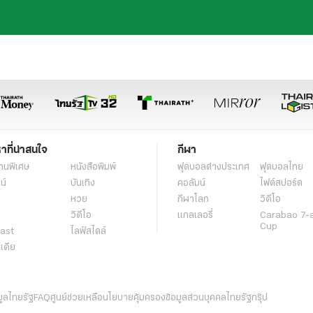
หาที่น่าสนใจ
กีฬา
านพิเศษ
หนังสือพิมพ์
ฟุตบอลต่่างประเทศ
ฟุตบอลไทย
น์
บันเทิง
คอลัมน์
ไฟต์สปอร์ต
หวย
กีฬาโลก
วิดีโอ
วิดีโอ
แกลเลอรี่
Carabao 7-
Cup
ast
ไลฟ์สไตล์
ีเดีย
มูลไทยรัฐ
FAQ
ศูนย์ช่วยเหลือ
นโยบายคุ้มครองข้อมูลส่วนบุคคลไทยรัฐกรุ๊ป