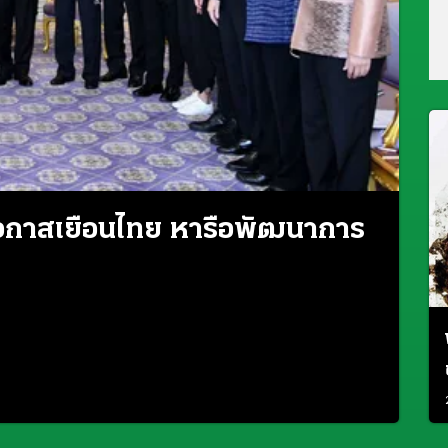
" โอกาสเยือนไทย หารือพัฒนาการ