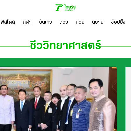
ลฟ์สไตล์
กีฬา
บันเทิง
ดวง
หวย
นิยาย
ช็อปปิ้ง
ชีววิทยาศาสตร์