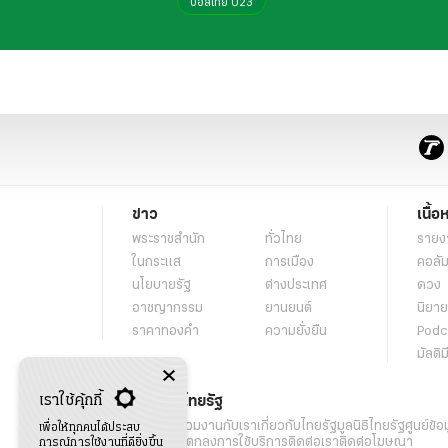
บอลไทย U23
ข่าว
เนื้อ
พระราชสำนัก
ทั่วไทย
รายง
ในกระแส
การเมือง
คอลัม
นโยบายรัฐ
ต่างประเทศ
ดวง
อาชญากรรม
ยานยนต์
นิยาย
ราคาทองคำ
ความยั่งยืน
Podc
มัลติม
เราใช้คุ้กกี้
เกี่ยวกับไทยรัฐ
กิจกรรม
ร่วมงานกับเรา
เกี่ยวกับไทยรัฐ
มูลนิธิไทยรัฐ
ศูนย์ข้อ
เพื่อให้ทุกคนได้ประสบ
เงื่อนไขข้อตกลงการใช้บริการ
ติดต่อเรา
ติดต่อโฆษณา
การณ์การใช้งานที่ดียิ่งขึ้น