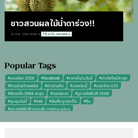
ชาวสวนผลไม้น้ำตาร่วง!!
Thai Economics
24 ก.ค. 2568 04:00 น.
Popular Tags
#
บอลโลก 2026
#
facebook
#
ราคาน้ำมันวันนี้
#
ข่าวไฟไหม้ล่าสุด
#
ไทยช่วยไทยพลัส
#
ข่าวบันเทิง
#
บอลวันนี้
#
บอลไทย U23
#
เลือกตั้ง 2569 ล่าสุด
#
ตรวจหวย
#
ดูดวงไพ่ยิปซี 2569
#
ชุมนุมวันนี้
#
Ads
#
ฝันเห็นงู เลขเด็ด
#
หุ้น
#
ดูดวงไพ่ยิปซี ความรัก การงาน แม่นๆ
#
"บุญทันใจ" รับฝากไหว้ ตักบาตร ถวายสังฆทาน
#
ปีชง 2569
#
ทรงผมผู้หญิง
#
ทรงผมชาย
#
วันธงชัย
#
พรรคประชาชน
#
คาถาเงินล้าน 9 จบ
#
ราคาทองรูปพรรณวันนี้
#
บทสวดพระพิฆเนศ