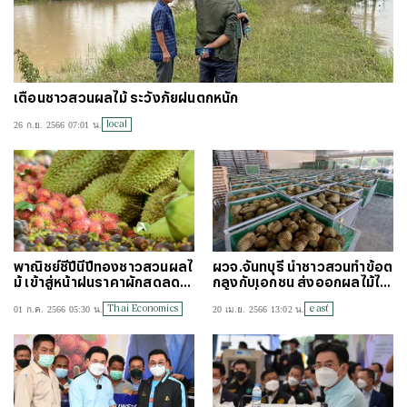
เตือนชาวสวนผลไม้ ระวังภัยฝนตกหนัก
local
26 ก.ย. 2566 07:01 น.
พาณิชย์ชี้ปีนี้ปีทองชาวสวนผลไ
ผวจ.จันทบุรี นำชาวสวนทำข้อต
ม้ เข้าสู่หน้าฝนราคาผักสดลดล
กลงกับเอกชน ส่งออกผลไม้ไท
ง
ยขึ้นเครื่องบินไปจีน
Thai Economics
east
01 ก.ค. 2566 05:30 น.
20 เม.ย. 2566 13:02 น.