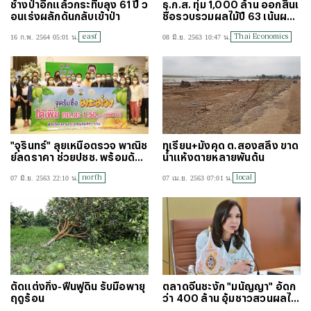
ช้างป่าอีกแล้วกระทืบลุง 61 ปี ว
ธ.ก.ส. ทุ่ม 1,000 ล้าน ออกสินเ
อนเร่งผลักดันกลับเข้าป่า
ชื่อรวบรวมผลไม้ปี 63 เน้นผลไ
ม้หลัก 7 ชนิด
east
Thai Economics
16 ก.พ. 2564 05:01 น.
08 มิ.ย. 2563 10:47 น.
"จุรินทร์" ลุยเหนือตรวจ พาณิช
ทุเรียน+มังคุด ต.สองสลึง ขาด
ย์ลดราคา ช่วยปชช. พร้อมดันต
น้ำแห้งตายหลายพันต้น
ลาดผลไม้ส่งออก
north
local
07 มิ.ย. 2563 22:10 น.
07 เม.ย. 2563 07:01 น.
ตัดแต่งกิ่ง-ฟื้นฟูดิน รับมือพายุ
ตลาดจีนชะงัก "มนัญญา" อัดก
ฤดูร้อน
ว่า 400 ล้าน อุ้มชาวสวนผลไม้
สู้ระบาดโควิด