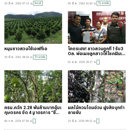
local
Trends
10 มี.ค. 2563 07:15 น.
03 มี.ค. 2563 01:05 น.
หนุนชาวสวนใช้เอฟทีเอ
โคตรเฮง! ชาวสวนถูกที่ 1 รับ3
0ล. พ่อเผยลูกสาวให้โชคฝันเห็
Trends
29 มี.ค. 2561 08:50 น.
นเลขทะเบียนรถ
01 ต.ค. 2559 20:17 น.
ครม.ควัก 2.28 พันล้านบาทอุ้มเ
ผลไม้ควนโดนอ่วม ฝูงลิงบุกทำ
กษตรกร งัด 4 มาตรการ "ยืดห
ลายยับ
นี้-ชดเชยดอกเบี้ย"
06 ก.ค. 2559 07:30 น.
23 มิ.ย. 2559 09:25 น.