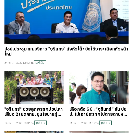
ปชป.ประชุม กก.บริหาร "จุรินทร์" นั่งหัวโต๊ะ ยังไร้วาระเลือกหัวหน้า
ใหม่
politic
24 พ.ค. 2566 13:32 น.
"จุรินทร์" ช่วยลูกพรรคปชป.หา
เลือกตั้ง 66 : “จุรินทร์” ยัน ปช
เสียง 2 เขตกทม. ชูนโยบายผู้สูง
ป. ไม่เอาประเทศไปตายดาบหน้า
อายุ
นโยบายเงินดิจิทัล
politic
politic
14 เม.ย. 2566 18:31 น.
11 เม.ย. 2566 11:12 น.