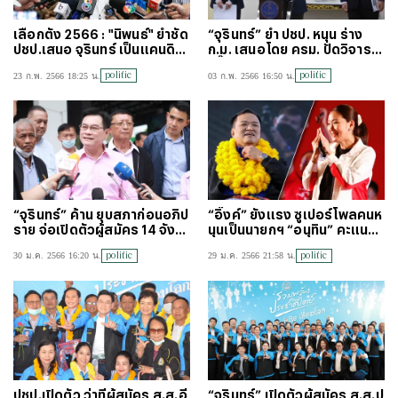
เลือกตั้ง 2566 : "นิพนธ์" ย้ำชัด
“จุรินทร์” ย้ำ ปชป. หนุน ร่าง
ปชป.เสนอ จุรินทร์ เป็นแคนดิเด
ก.ม. เสนอโดย ครม. ปัดวิจารณ์
ตนายกฯ คนเดียว
”บิ๊กตู่” ลง ส.ส.
politic
politic
23 ก.พ. 2566 18:25 น.
03 ก.พ. 2566 16:50 น.
“จุรินทร์” ค้าน ยุบสภาก่อนอภิป
“อิ๊งค์” ยังแรง ซูเปอร์โพลคนห
ราย จ่อเปิดตัวผู้สมัคร 14 จังห
นุนเป็นนายกฯ “อนุทิน” คะแนนไ
วัดใต้ 11-12 ก.พ.
ล่ตาม
politic
politic
30 ม.ค. 2566 16:20 น.
29 ม.ค. 2566 21:58 น.
ปชป.เปิดตัว ว่าที่ผู้สมัคร ส.ส.อี
“จุรินทร์” เปิดตัวผู้สมัคร ส.ส.ป