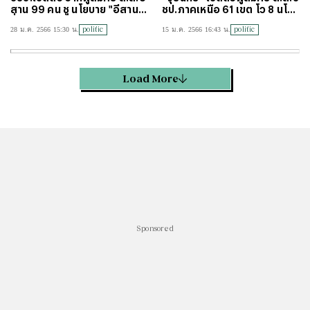
สาน 99 คน ชู นโยบาย "อีสานเ
ชป.ภาคเหนือ 61 เขต โว 8 นโย
ชื่อมโลก"
บายนำร่องเกษตร
politic
politic
28 ม.ค. 2566 15:30 น.
15 ม.ค. 2566 16:43 น.
Load More
Sponsored