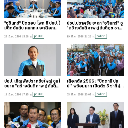
"จุรินทร์" ปัดตอบ โพล ชี้ ปชป.ไ
ปชป.ปราศรัย ยะลา "จุรินทร์" ชู
ม่ติดอันดับ คนกทม.จะเลือกเป็น
"สร้างสันติภาพ สู่สันติสุข ชาย
นายกฯ
แดนใต้"
politic
politic
26 มี.ค. 2566 15:28 น.
19 มี.ค. 2566 21:22 น.
ปชป. เชิญฟังปราศรัยใหญ่ ชูนโ
เลือกตั้ง 2566 : "ปัตตานี ปช
ยบาย "สร้างสันติภาพ สู่สันติสุ
ป." พร้อมมาก เปิดตัว 5 ว่าที่ผู้ส
ข ชายแดนใต้"
มัคร ส.ส.
politic
politic
18 มี.ค. 2566 17:15 น.
05 มี.ค. 2566 20:05 น.