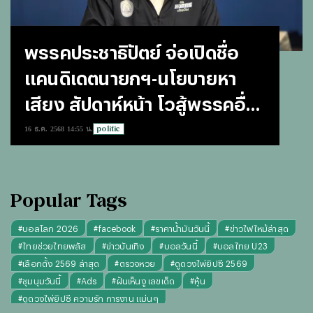
พรรคประชาธิปัตย์ จ่อเปิดชื่อ
แคนดิเดตนายกฯ-นโยบายหา
เสียง สัปดาห์หน้า โวสู้พรรคอื่น
ได้
politic
16 ธ.ค. 2568 14:55 น.
Popular Tags
#
บอลโลก 2026
#
facebook
#
ราคาน้ำมันวันนี้
#
ข่าวไฟไหม้ล่าสุด
#
ไทยช่วยไทยพลัส
#
ข่าวบันเทิง
#
บอลวันนี้
#
บอลไทย U23
#
เลือกตั้ง 2569 ล่าสุด
#
ตรวจหวย
#
ดูดวงไพ่ยิปซี 2569
#
ชุมนุมวันนี้
#
Ads
#
ฝันเห็นงู เลขเด็ด
#
หุ้น
#
ดูดวงไพ่ยิปซี ความรัก การงาน แม่นๆ