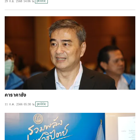
politic
29 ก.ย. 2568 14:06 น.
#
ไทยลีก
#
เจลีก
#
โปรแกรมฟุตบอล
#
ตารางคะแนนพรีเมียร์ลีก
#
ข่าวลิเวอร์พูล
#
โควิด-19
คาราคาซัง
politic
11 ก.ค. 2566 05:30 น.