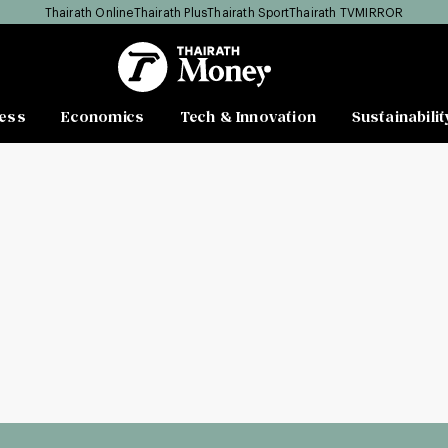
Thairath Online
Thairath Plus
Thairath Sport
Thairath TV
MIRROR
ess
Economics
Tech & Innovation
Sustainabilit