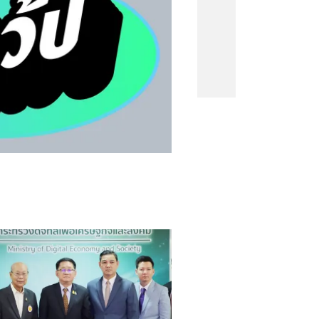
คนจน
#
ไทยลีก
#
เจลีก
#
โปรแกรมฟุตบอล
งคะแนนพรีเมียร์ลีก
#
ข่าวลิเวอร์พูล
#
โควิด-19