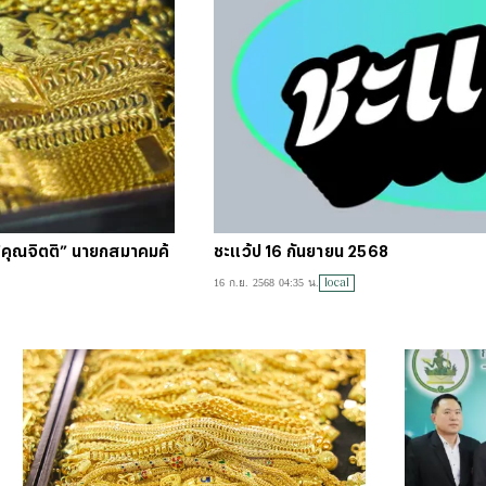
#
บัตร
#
ตารา
น “คุณจิตติ” นายกสมาคมค้
ชะแว้ป 16 กันยายน 2568
local
16 ก.ย. 2568 04:35 น.