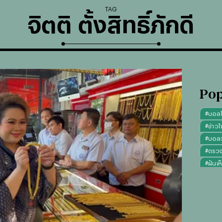
TAG
จิตติ ตั้งสิทธิ์ภักดี
Pop
#
บอล
#
ข่าวไ
#
บอลวั
#
ตรว
#
ฝันเห
#
ดูดว
#
"บุญ
#
ทรงผ
#
คาถา