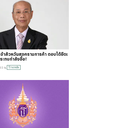
ั่นเจ้าสัวหวั่นสงครามการค้า ตอบโต้ยืดเ
กระทบกำลังซื้อ!
Trends
:15 น.