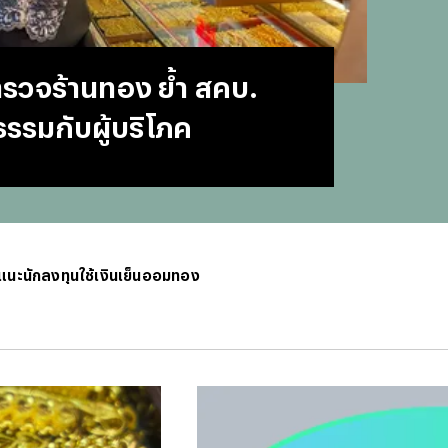
#
บทสว
#
แคปช
#
แปลภ
ตรวจร้านทอง ย้ำ สคบ.
#
ราคา
#
Thai
ธรรมกับผู้บริโภค
#
ฟอนต
#
แคปชั
#
แคปช
#
บทส
#
ทีมช
#
คารา
แนะนักลงทุนใช้เงินเย็นออมทอง
#
Mirro
#
พรูเด
#
ลิเวอ
#
ข่าวก
#
บทสว
#
แมนย
#
วอลเ