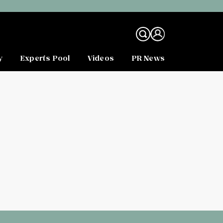
y
Experts Pool
Videos
PR News