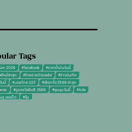
ular Tags
โลก 2026
#
facebook
#
ราคาน้ำมันวันนี้
ฟไหม้ล่าสุด
#
ไทยช่วยไทยพลัส
#
ข่าวบันเทิง
นนี้
#
บอลไทย U23
#
เลือกตั้ง 2569 ล่าสุด
จหวย
#
ดูดวงไพ่ยิปซี 2569
#
ชุมนุมวันนี้
#
Ads
็นงู เลขเด็ด
#
หุ้น
งไพ่ยิปซี ความรัก การงาน แม่นๆ
ทันใจ" รับฝากไหว้ ตักบาตร ถวายสังฆทาน
#
ปีชง 2569
มผู้หญิง
#
ทรงผมชาย
#
วันธงชัย
#
พรรคประชาชน
เงินล้าน 9 จบ
#
ราคาทองรูปพรรณวันนี้