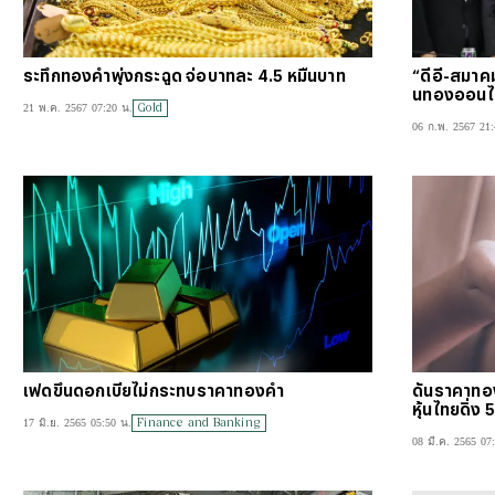
ระทึกทองคำพุ่งกระฉูด จ่อบาทละ 4.5 หมื่นบาท
“ดีอี-สมา
นทองออนไล
Gold
21 พ.ค. 2567 07:20 น.
06 ก.พ. 2567 21:
เฟดขึ้นดอกเบี้ยไม่กระทบราคาทองคำ
ดันราคาทอง
หุ้นไทยดิ่ง 
Finance and Banking
17 มิ.ย. 2565 05:50 น.
08 มี.ค. 2565 07