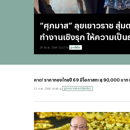
“ศุภมาส” ลุยเยาวราช สุ่ม
ทำงานเชิงรุก ให้ความเป็น
politic
29 เม.ย. 2569 12:23 น.
คาด! ราคาทองไทยปี 69 มีโอกาสทะลุ 90,000 บาท 
governmentpolicy
12 ก.พ. 2569 14:46 น.