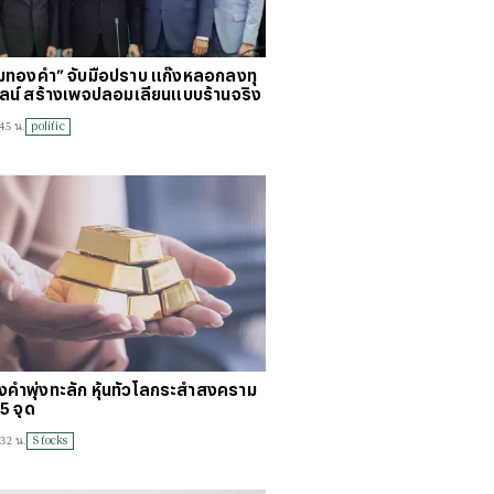
คมทองคำ” จับมือปราบ แก๊งหลอกลงทุ
น์ สร้างเพจปลอมเลียนแบบร้านจริง
politic
45 น.
คำพุ่งทะลัก หุ้นทั่วโลกระส่ำสงคราม
55 จุด
Stocks
:32 น.