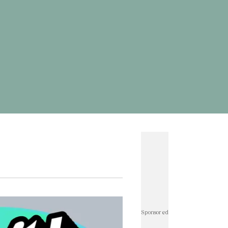
ดพระพิฆเนศ
#
ผลบอลสด
#
แคปชั่นน่ารัก
ั่นกวนๆ
#
ทำนายฝัน
#
เกมออนไลน์ เล่นกับเพื่อน
าษาอังกฤษเป็นไทย
#
แผนที่
#
อักษรพิเศษ
ทองทองย้อนหลัง
#
ราคาทองวันนี้
#
ราคาทองคํา
rath Money
#
บอลโลก
#
โปรแกรมบอลโลก
์ไอจี
#
ตรวจสอบบัตรสวัสดิการแห่งรัฐ
#
แคปชั่น
่นเด็ด
#
แคปชั่นอ่อย
#
แผนที่ประเทศไทย
ั่นภาษาอังกฤษ
#
คำคมความรัก
วดมนต์ก่อนนอน
#
ฟุตบอลทีมชาติไทย
าติไทย u23
#
ราคาน้ำมันวันนี้
#
เอฟเอคัพ
บาวคัพ
#
ฟุตบอลหญิงทีมชาติไทย
#
wellness
r Thailand : Life
#
คนละครึ่ง
็นเชียล Rewrite Her Life
#
นิวคาสเซิล
#
อาร์เซนอล
ร์พูล
#
เลสเตอร์
#
เวสต์แฮม
#
เชลซี
#
สเปอร์ส
ีฬาวันนี้
#
แมนซิตี้
#
พรีเมียร์ลีกล่าสุด
#
พรีเมียร์ลีก
ดเจ้าแม่กวนอิม
#
ประกันสังคม
#
ดูดวงรายวัน
ู
#
คําคมชีวิต
#
ลงทะเบียนฉีดวัคซีน
#
บอลไทย
Sponsored
ลย์บอลหญิงทีมชาติไทย
#
บัตรสวัสดิการแห่งรัฐ