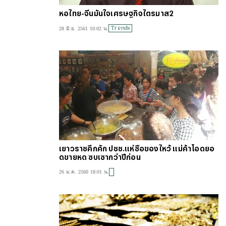
หอไทย-จีนมั่นใจเศรษฐกิจไตรมาส2
Trends
28 มิ.ย. 2561 10:02 น.
เยาวราชคึกคัก ปชช.แห่ซื้อของไหว้ แม่ค้าโอดยอ
ดขายหด ซบเซากว่าปีก่อน
26 ม.ค. 2560 18:01 น.