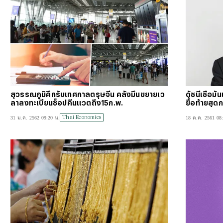
สุวรรณภูมิคึกรับเทศกาลตรุษจีน คลังมึนขยายเว
ดัชนีเชื่อม
ลาลงทะเบียนช็อปคืนแวตถึง15ก.พ.
ยื้อท้ายสุด
Thai Economics
31 ม.ค. 2562 09:20 น.
18 ต.ค. 2561 08