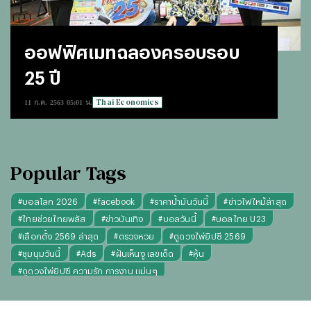
ออฟฟิศเมทฉลองครอบรอบ
25 ปี
Thai Economics
11 ก.ค. 2563 05:01 น.
Popular Tags
#
บอลโลก 2026
#
facebook
#
ราคาน้ำมันวันนี้
#
ข่าวไฟไหม้ล่าสุด
#
ไทยช่วยไทยพลัส
#
ข่าวบันเทิง
#
บอลวันนี้
#
บอลไทย U23
#
เลือกตั้ง 2569 ล่าสุด
#
ตรวจหวย
#
ดูดวงไพ่ยิปซี 2569
#
ชุมนุมวันนี้
#
Ads
#
ฝันเห็นงู เลขเด็ด
#
หุ้น
#
ดูดวงไพ่ยิปซี ความรัก การงาน แม่นๆ
#
"บุญทันใจ" รับฝากไหว้ ตักบาตร ถวายสังฆทาน
#
ปีชง 2569
#
ทรงผมผู้หญิง
#
ทรงผมชาย
#
วันธงชัย
#
พรรคประชาชน