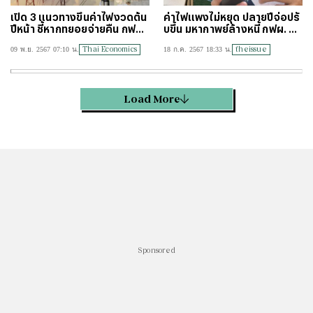
เปิด 3 แนวทางขึ้นค่าไฟงวดต้น
ค่าไฟแพงไม่หยุด ปลายปีจ่อปรั
ปีหน้า ชี้หากทยอยจ่ายคืน กฟ
บขึ้น มหากาพย์ล้างหนี้ กฟผ. ผ
ผ.อาจตรึงราคาปัจจุบันได้
ลักภาระให้ประชาชนแบก?
Thai Economics
theissue
09 พ.ย. 2567 07:10 น.
18 ก.ค. 2567 18:33 น.
Load More
Sponsored