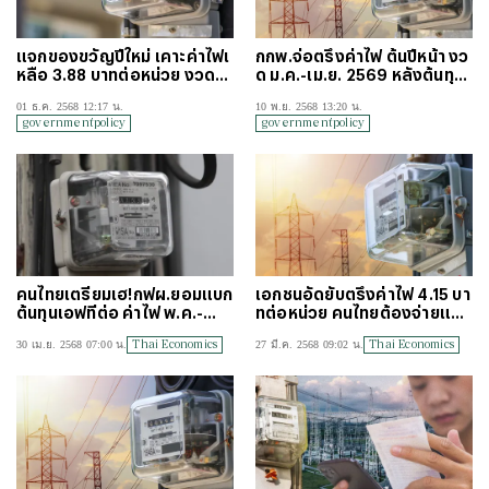
แจกของขวัญปีใหม่ เคาะค่าไฟเ
กกพ.จ่อตรึงค่าไฟ ต้นปีหน้า งว
หลือ 3.88 บาทต่อหน่วย งวด
ด ม.ค.-เม.ย. 2569 หลังต้นทุน
ม.ค.-เม.ย. 2569
ก๊าซวูบ-บาทแข็ง
01 ธ.ค. 2568 12:17 น.
10 พ.ย. 2568 13:20 น.
governmentpolicy
governmentpolicy
คนไทยเตรียมเฮ!กฟผ.ยอมแบก
เอกชนอัดยับตรึงค่าไฟ 4.15 บา
ต้นทุนเอฟทีต่อ ค่าไฟ พ.ค.-
ทต่อหน่วย คนไทยต้องจ่ายแพ
ส.ค.ลดหน่วยละ 3.99 บาท
งต่อไป
Thai Economics
Thai Economics
30 เม.ย. 2568 07:00 น.
27 มี.ค. 2568 09:02 น.