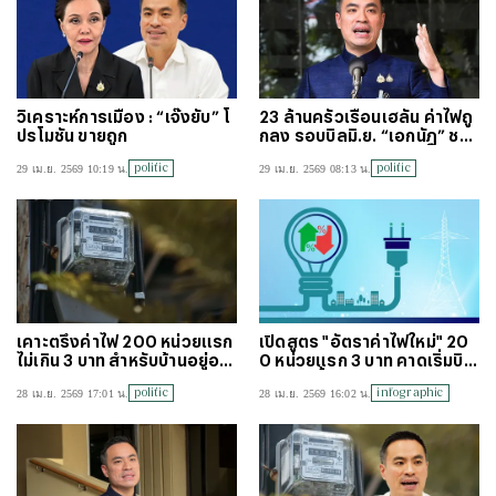
วิเคราะห์การเมือง : “เจ๊งยับ” โ
23 ล้านครัวเรือนเฮลั่น ค่าไฟถู
ปรโมชัน ขายถูก
กลง รอบบิลมิ.ย. “เอกนัฏ” ชงเ
ข้าครม. ให้ใช้อัตราใหม่
politic
politic
29 เม.ย. 2569 10:19 น.
29 เม.ย. 2569 08:13 น.
เคาะตรึงค่าไฟ 200 หน่วยแรก
เปิดสูตร "อัตราค่าไฟใหม่" 20
ไม่เกิน 3 บาท สำหรับบ้านอยู่อา
0 หน่วยแรก 3 บาท คาดเริ่มบิล
ศัย รัฐส่งเสริมโซลาร์รูฟ
มิ.ย.69 นี้
politic
infographic
28 เม.ย. 2569 17:01 น.
28 เม.ย. 2569 16:02 น.