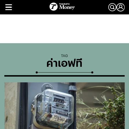
TAG
ค่าเอฟที