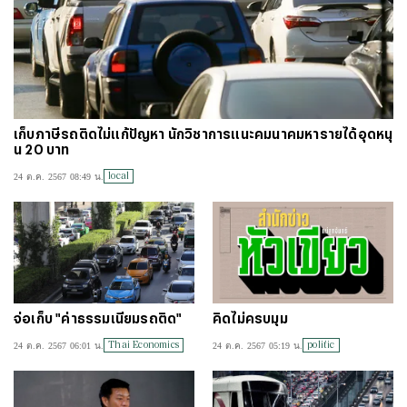
เก็บภาษีรถติดไม่แก้ปัญหา นักวิชาการแนะคมนาคมหารายได้อุดหนุ
น 20 บาท
local
24 ต.ค. 2567 08:49 น.
จ่อเก็บ "ค่าธรรมเนียมรถติด"
คิดไม่ครบมุม
Thai Economics
politic
24 ต.ค. 2567 06:01 น.
24 ต.ค. 2567 05:19 น.