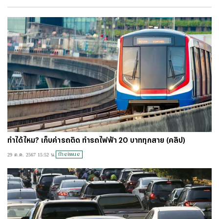
#
ไทยลีก
#
เจลีก
#
โปรแกรมฟุตบอล
#
ตารางคะแนนพรีเมียร์ลีก
#
ข่าวลิเวอร์พูล
#
โควิด-19
ทำได้ไหม? เก็บค่ารถติด ทำรถไฟฟ้า 20 บาททุกสาย (คลิป)
theissue
29 ต.ค. 2567 15:52 น.