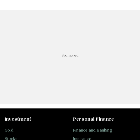
Sponsored
Investment
Personal Finance
Gold
Finance and Banking
Stocks
Insurance