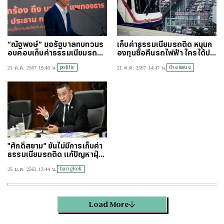
“ณัฐพงษ์” ขอรัฐบาลทบทวนร
เก็บค่าธรรมเนียมรถติด หนุนก
อบคอบเก็บค่าธรรมเนียมรถติ
องทุนซื้อคืนรถไฟฟ้า ใครได้ปร
ด แนะแก้ปัญหาเส้นเลือดฝอยก่
ะโยชน์?
politic
theissue
21 ต.ค. 2567 19:40 น.
21 ต.ค. 2567 14:47 น.
อน
"ศักดิ์สยาม" ยันไม่มีการเก็บค่า
ธรรมเนียมรถติด แก้ปัญหาฝุ่น
พิษ PM 2.5
bangkok
25 ม.ค. 2563 13:44 น.
Load More