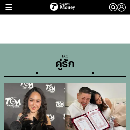
TAG
คู่รัก