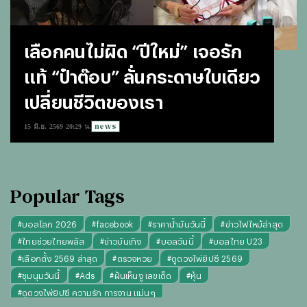
เลือกคนไม่ผิด “ปีใหม่” เจอรัก
แท้ “ป๋าต๊อบ” ลั่นกระดาษใบเดียว
เปลี่ยนชีวิตของเรา
news
15 มิ.ย. 2569 20:29 น.
Popular Tags
#
บอลโลก 2026
#
facebook
#
ราคาน้ำมันวันนี้
#
ข่าวไฟไหม้ล่าสุด
#
ไทยช่วยไทยพลัส
#
ข่าวบันเทิง
#
บอลวันนี้
#
บอลไทย U23
#
เลือกตั้ง 2569 ล่าสุด
#
ตรวจหวย
#
ดูดวงไพ่ยิปซี 2569
#
ชุมนุมวันนี้
#
Ads
#
ฝันเห็นงู เลขเด็ด
#
หุ้น
#
ดูดวงไพ่ยิปซี ความรัก การงาน แม่นๆ