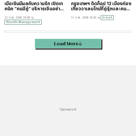
เมื่อเงินมีผลกับความรัก เปิดเท
กรุงเทพฯ ติดท็อป 12 เมืองท่อง
คนิค “คนมีคู่” บริหารเงินอย่างไ
เที่ยววาเลนไทน์ที่คู่รักและคนโส
ร ไม่ให้บ้านแตก
ดเลือกปักหมุดในปีนี้
travel
12 ก.พ. 2568 10:00 น.
11 ก.พ. 2568 16:05 น.
Wealth Management
Load More
Sponsored