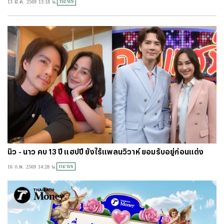
news
13 มี.ค. 2569 13:18 น.
#
ไทยลีก
#
เจลีก
#
โปรแกรมฟุตบอล
#
ตารางคะแนนพรีเมียร์ลีก
#
ข่าวลิเวอร์พูล
#
โควิด-19
นิว - นาว คบ 13 ปี แฮปปี้ ยังไร้แพลนวิวาห์ ยอมรับอยู่ก่อนแต่ง
news
16 ก.พ. 2569 14:28 น.