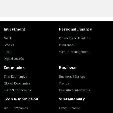
Investment
Personal Finance
Gold
Finance and Banking
Stocks
Insurance
Fund
Wealth Management
Digital Assets
Economics
Business
Thai Economics
Business Strategy
Global Economics
Trends
ASEAN Economics
Executive Interviews
Tech & Innovation
Sustainability
Tech Companies
Green Finance