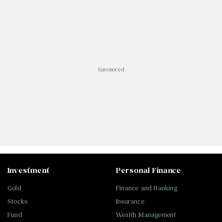
#
ไทยลีก
#
เจลีก
#
โปรแกรมฟุตบอล
#
ตารางคะแนนพรีเมียร์ลีก
#
ข่าวลิเวอร์พูล
#
โควิด-19
Sponsored
Investment
Personal Finance
Gold
Finance and Banking
Stocks
Insurance
Fund
Wealth Management