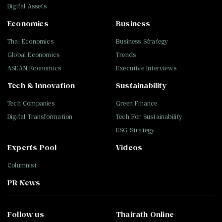
Digital Assets
Economics
Business
Thai Economics
Business Strategy
Global Economics
Trends
ASEAN Economics
Executive Interviews
Tech & Innovation
Sustainability
Tech Companies
Green Finance
Digital Transformation
Tech For Sustainability
ESG Strategy
Experts Pool
Videos
Columnist
PR News
Follow us
Thairath Online