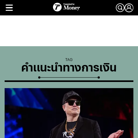
TAG
คำแนะนำทางการเงิน