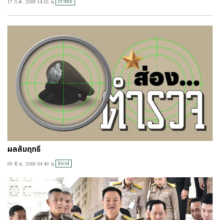
crime
17 ก.ค. 2569 14:55 น.
#
ไทยลีก
#
เจลีก
#
โปรแกรมฟุตบอล
#
ตารางคะแนนพรีเมียร์ลีก
#
ข่าวลิเวอร์พูล
#
โควิด-19
ผลสัมฤทธิ์
local
09 มิ.ย. 2569 04:40 น.