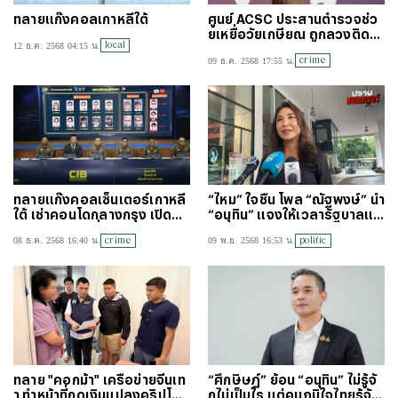
ทลายแก๊งคอลเกาหลีใต้
ศูนย์ ACSC ประสานตำรวจช่ว
ยเหยื่อวัยเกษียณ ถูกลวงติดตั้
local
12 ธ.ค. 2568 04:15 น.
งแอปฯ ดูดเงินไปแล้ว 1.5 ล้าน
crime
09 ธ.ค. 2568 17:55 น.
ทลายแก๊งคอลเซ็นเตอร์เกาหลี
“ไหม” ใจชื้น โพล “ณัฐพงษ์” นำ
ใต้ เช่าคอนโดกลางกรุง เปิดสำ
“อนุทิน” แจงให้เวลารัฐบาลแก้
นักงานหลอกเพื่อนร่วมชาติ
สแกมเมอร์-คอลเซ็นเตอร์
crime
politic
08 ธ.ค. 2568 16:40 น.
09 พ.ย. 2568 16:53 น.
ทลาย "คอกม้า" เครือข่ายจีนเท
“ศึกษิษฏ์” ย้อน “อนุทิน” ไม่รู้จั
า ทำหน้าที่กดเงินแปลงคริปโต
กไม่เป็นไร แต่คนภูมิใจไทยรู้จัก