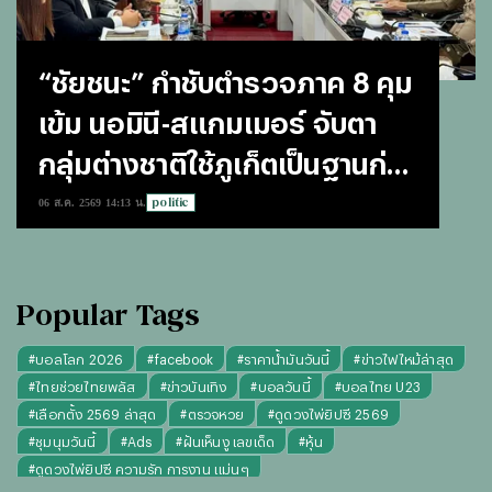
“ชัยชนะ” กำชับตำรวจภาค 8 คุม
เข้ม นอมินี-สแกมเมอร์ จับตา
กลุ่มต่างชาติใช้ภูเก็ตเป็นฐานก่อ
อาชญากรรม
politic
06 ส.ค. 2569 14:13 น.
Popular Tags
#
บอลโลก 2026
#
facebook
#
ราคาน้ำมันวันนี้
#
ข่าวไฟไหม้ล่าสุด
#
ไทยช่วยไทยพลัส
#
ข่าวบันเทิง
#
บอลวันนี้
#
บอลไทย U23
#
เลือกตั้ง 2569 ล่าสุด
#
ตรวจหวย
#
ดูดวงไพ่ยิปซี 2569
#
ชุมนุมวันนี้
#
Ads
#
ฝันเห็นงู เลขเด็ด
#
หุ้น
#
ดูดวงไพ่ยิปซี ความรัก การงาน แม่นๆ