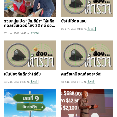
รวบหนุ่มเปิด “บัญชีม้า” ให้แก๊ง
ยังไม่ใช่ตอนจบ
คอลเซ็นเตอร์ โยง 33 คดี รวมเ
local
06 ม.ค. 2569 04:10 น.
สียหายกว่า 17 ล้าน
crime
07 ม.ค. 2569 14:45 น.
เน้นป้องกันดีกว่าไล่จับ
คนวัยเกษียณต้องระวัง!
local
local
03 ม.ค. 2569 04:30 น.
18 ธ.ค. 2568 04:15 น.