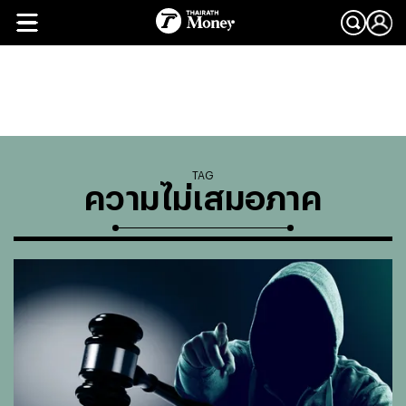
TAG
ความไม่เสมอภาค