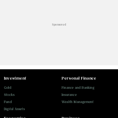
Sponsored
Investment
Personal Finance
Gold
Finance and Banking
Stocks
Insurance
Fund
Wealth Management
Digital Assets