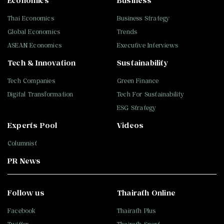
Economics
Business
Thai Economics
Business Strategy
Global Economics
Trends
ASEAN Economics
Executive Interviews
Tech & Innovation
Sustainability
Tech Companies
Green Finance
Digital Transformation
Tech For Sustainability
ESG Strategy
Experts Pool
Videos
Columnist
PR News
Follow us
Thairath Online
Facebook
Thairath Plus