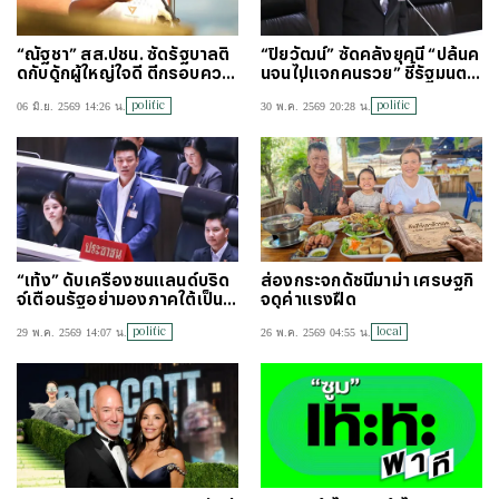
“ณัฐชา” สส.ปชน. ซัดรัฐบาลติ
“ปิยวัฒน์” ซัดคลังยุคนี้ “ปล้นค
ดกับดักผู้ใหญ่ใจดี ตีกรอบควา
นจนไปแจกคนรวย” ชี้รัฐมนตรี
มจนซ้ำเติมกลุ่มเปราะบาง ปมบั
คลังที่ดีต้องเป็นแบบ Robin H
politic
politic
06 มิ.ย. 2569 14:26 น.
30 พ.ค. 2569 20:28 น.
ตรคนจน
ood
“เท้ง” ดับเครื่องชนแลนด์บริด
ส่องกระจกดัชนีมาม่า เศรษฐกิ
จ์เตือนรัฐอย่ามองภาคใต้เป็นแ
จดุค่าแรงฝืด
ค่ทางผ่านสินค้าโลก
politic
local
29 พ.ค. 2569 14:07 น.
26 พ.ค. 2569 04:55 น.