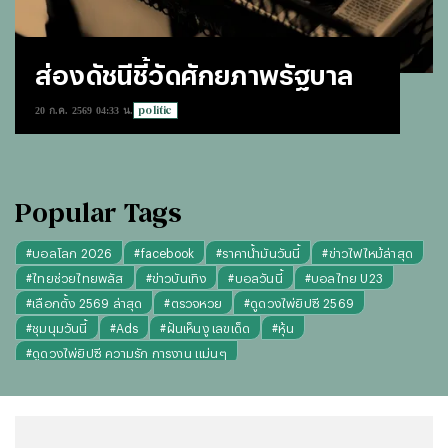
ส่องดัชนีชี้วัดศักยภาพรัฐบาล
politic
20 ก.ค. 2569 04:33 น.
Popular Tags
#
บอลโลก 2026
#
facebook
#
ราคาน้ำมันวันนี้
#
ข่าวไฟไหม้ล่าสุด
#
ไทยช่วยไทยพลัส
#
ข่าวบันเทิง
#
บอลวันนี้
#
บอลไทย U23
#
เลือกตั้ง 2569 ล่าสุด
#
ตรวจหวย
#
ดูดวงไพ่ยิปซี 2569
#
ชุมนุมวันนี้
#
Ads
#
ฝันเห็นงู เลขเด็ด
#
หุ้น
#
ดูดวงไพ่ยิปซี ความรัก การงาน แม่นๆ
#
"บุญทันใจ" รับฝากไหว้ ตักบาตร ถวายสังฆทาน
#
ปีชง 2569
#
ทรงผมผู้หญิง
#
ทรงผมชาย
#
วันธงชัย
#
พรรคประชาชน
#
คาถาเงินล้าน 9 จบ
#
ราคาทองรูปพรรณวันนี้
#
บทสวดพระพิฆเนศ