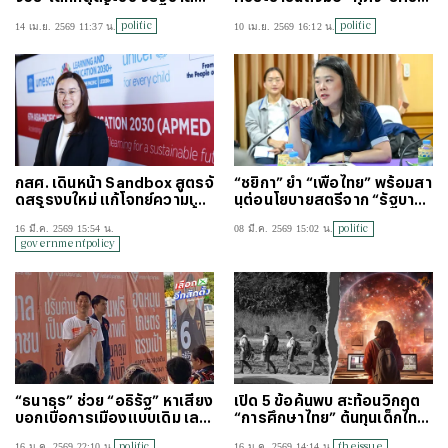
รูปสวัสดิการทั้งระบบ อุดช่องเ
น” ชูโมเดลออกนโยบายแบบกลั
politic
politic
14 เม.ย. 2569 11:37 น.
10 เม.ย. 2569 16:12 น.
หลื่อมล้ำ
บหัว
กสศ. เดินหน้า Sandbox สูตรจั
“ชยิกา” ย้ำ “เพื่อไทย” พร้อมสา
ดสรรงบใหม่ แก้โจทย์ความเหลื่
นต่อนโยบายสตรีจาก “รัฐบาล
อมล้ำ “โรงเรียนขนาดเล็ก-พื้น
ยิ่งลักษณ์-แพทองธาร”
politic
16 มี.ค. 2569 15:54 น.
08 มี.ค. 2569 15:02 น.
ที่ห่างไกล”
governmentpolicy
“ธนาธร” ช่วย “อธิรัฐ” หาเสียง
เปิด 5 ข้อค้นพบ สะท้อนวิกฤต
บอกเบื่อการเมืองแบบเดิม เลย
“การศึกษาไทย” ต้นทุนเด็กไทยไ
มาลำบากกับ ปชน.
ม่เท่ากัน-ก้าวไม่ทันกระแสโลก
politic
theissue
16 ม.ค. 2569 22:10 น.
16 ม.ค. 2569 14:14 น.