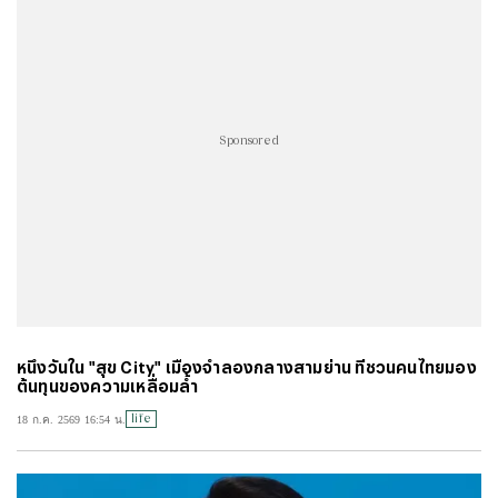
#
ผลบอลสด
#
แคปชั่นน่ารัก
#
แคปชั่นกวนๆ
#
ทำนายฝัน
#
เกมออนไลน์ เล่นกับเพื่อน
#
แปลภาษาอังกฤษเป็นไทย
#
แผนที่
#
อักษรพิเศษ
#
ราคาทองทองย้อนหลัง
#
ราคาทองวันนี้
#
ราคาทองคํา
#
Thairath Money
#
บอลโลก
#
โปรแกรมบอลโลก
#
ฟอนต์ไอจี
#
ตรวจสอบบัตรสวัสดิการแห่งรัฐ
#
แคปชั่น
Sponsored
#
แคปชั่นเด็ด
#
แคปชั่นอ่อย
#
แผนที่ประเทศไทย
#
แคปชั่นภาษาอังกฤษ
#
คำคมความรัก
#
บทสวดมนต์ก่อนนอน
#
ฟุตบอลทีมชาติไทย
#
ทีมชาติไทย u23
#
ราคาน้ำมันวันนี้
#
เอฟเอคัพ
#
คาราบาวคัพ
#
ฟุตบอลหญิงทีมชาติไทย
#
wellness
#
Mirror Thailand : Life
#
คนละครึ่ง
#
พรูเด็นเชียล Rewrite Her Life
#
นิวคาสเซิล
#
อาร์เซนอล
#
ลิเวอร์พูล
#
เลสเตอร์
#
เวสต์แฮม
#
เชลซี
#
สเปอร์ส
#
ข่าวกีฬาวันนี้
#
แมนซิตี้
#
พรีเมียร์ลีกล่าสุด
#
พรีเมียร์ลีก
#
บทสวดเจ้าแม่กวนอิม
#
ประกันสังคม
#
ดูดวงรายวัน
หนึ่งวันใน "สุข City" เมืองจำลองกลางสามย่าน ที่ชวนคนไทยมอง
#
แมนยู
#
คําคมชีวิต
#
ลงทะเบียนฉีดวัคซีน
#
บอลไทย
ต้นทุนของความเหลื่อมล้ำ
#
วอลเลย์บอลหญิงทีมชาติไทย
#
บัตรสวัสดิการแห่งรัฐ
#
บัตรคนจน
life
18 ก.ค. 2569 16:54 น.
#
ไทยลีก
#
เจลีก
#
โปรแกรมฟุตบอล
#
ตารางคะแนนพรีเมียร์ลีก
#
ข่าวลิเวอร์พูล
#
โควิด-19