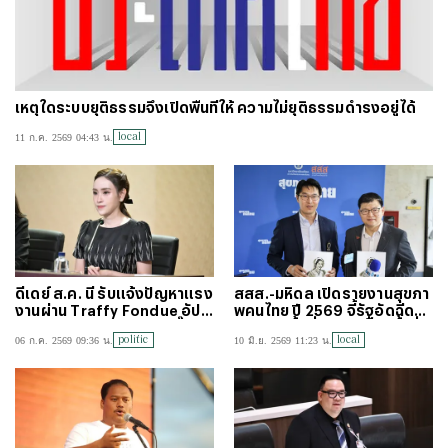
เหตุใดระบบยุติธรรมจึงเปิดพื้นที่ให้ ความไม่ยุติธรรมดำรงอยู่ได้
local
11 ก.ค. 2569 04:43 น.
ดีเดย์ ส.ค. นี้ รับแจ้งปัญหาแรง
สสส.-มหิดล เปิดรายงานสุขภา
งานผ่าน Traffy Fondue อัปเ
พคนไทย ปี 2569 จี้รัฐอัดฉีดส
กรดระบบใหม่ แจ้งปุ๊บ-รับปั๊บ-แ
วัสดิการขั้นต่ำ ลดเหลื่อมล้ำยั่ง
politic
local
06 ก.ค. 2569 09:36 น.
10 มิ.ย. 2569 11:23 น.
ก้ฉับไว
ยืน