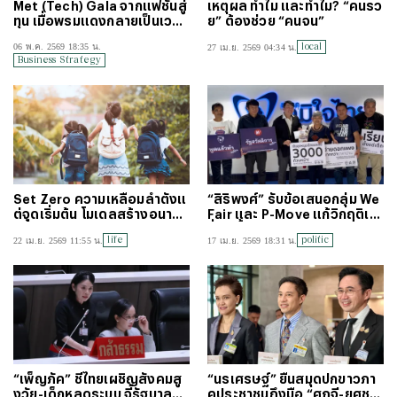
Met (Tech) Gala จากแฟชั่นสู่
เหตุผล ทำไม และทำไม? “คนรว
ทุน เมื่อพรมแดงกลายเป็นเวทีข
ย” ต้องช่วย “คนจน”
องมหาเศรษฐี และเกมภาพลัก
local
06 พ.ค. 2569 18:35 น.
27 เม.ย. 2569 04:34 น.
ษณ์ของ Tech Bros
Business Strategy
Set Zero ความเหลื่อมล้ำตั้งแ
“สิริพงศ์” รับข้อเสนอกลุ่ม We
ต่จุดเริ่มต้น โมเดลสร้างอนาค
Fair และ P-Move แก้วิกฤติเห
ตที่เท่าเทียม รอพลังสังคมมาช่
ลื่อมล้ำ-ค่าครองชีพประชาชน
life
politic
22 เม.ย. 2569 11:55 น.
17 เม.ย. 2569 18:31 น.
วยเติมเต็ม
“เพ็ญภัค” ชี้ไทยเผชิญสังคมสู
“นรเศรษฐ์” ยื่นสมุดปกขาวภา
งวัย-เด็กหลุดระบบ จี้รัฐบาลปฏิ
คประชาชนถึงมือ “ศุภจี-ยศชนั