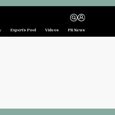
y
Experts Pool
Videos
PR News