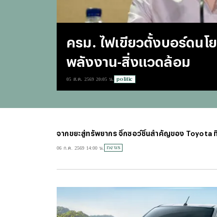
ครม. ไฟเขียวตั้งบอร์ดนโย
พลังงาน-สิ่งแวดล้อม
politic
05 ส.ค. 2569 20:05 น.
จากขยะสู่ทรัพยากร จิ๊กซอว์ชิ้นสำคัญของ Toyota
news
06 ก.ค. 2569 14:00 น.