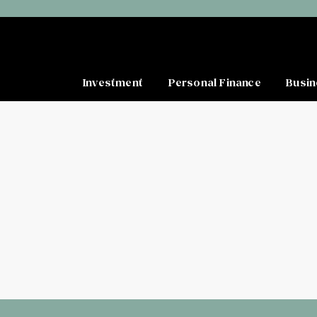
Investment
Personal Finance
Busin