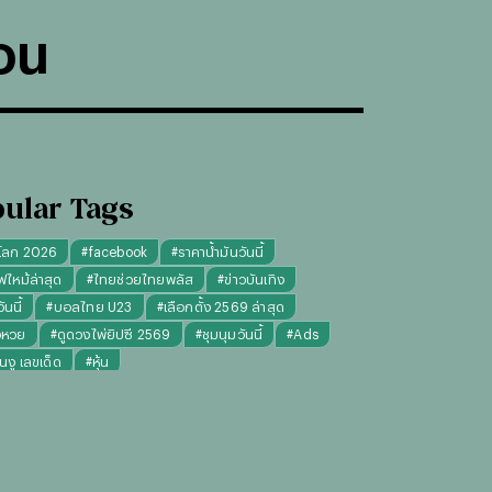
อน
ular Tags
โลก 2026
#
facebook
#
ราคาน้ำมันวันนี้
ฟไหม้ล่าสุด
#
ไทยช่วยไทยพลัส
#
ข่าวบันเทิง
นนี้
#
บอลไทย U23
#
เลือกตั้ง 2569 ล่าสุด
จหวย
#
ดูดวงไพ่ยิปซี 2569
#
ชุมนุมวันนี้
#
Ads
็นงู เลขเด็ด
#
หุ้น
งไพ่ยิปซี ความรัก การงาน แม่นๆ
ทันใจ" รับฝากไหว้ ตักบาตร ถวายสังฆทาน
#
ปีชง 2569
มผู้หญิง
#
ทรงผมชาย
#
วันธงชัย
#
พรรคประชาชน
เงินล้าน 9 จบ
#
ราคาทองรูปพรรณวันนี้