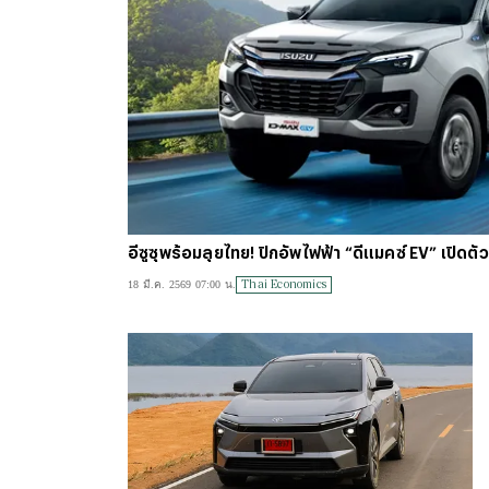
อีซูซุพร้อมลุยไทย! ปิกอัพไฟฟ้า “ดีแมคซ์ EV” เปิดต
Thai Economics
18 มี.ค. 2569 07:00 น.