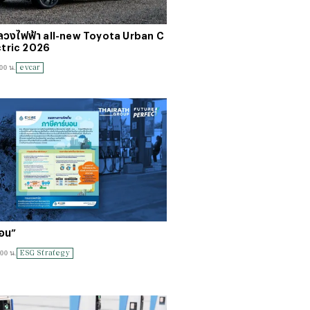
ลวงไฟฟ้า all-new Toyota Urban C
ctric 2026
evcar
00 น.
บอน”
ESG Strategy
:00 น.