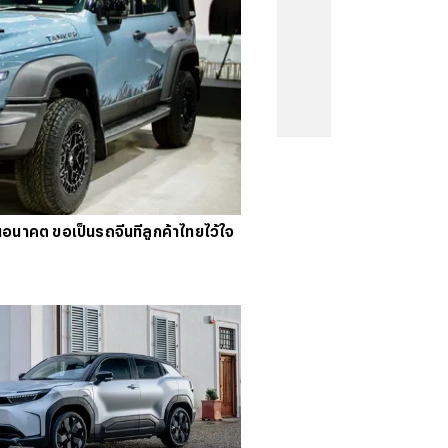
คนจน
#
ไทยลีก
#
เจลีก
#
โปรแกรมฟุตบอล
งคะแนนพรีเมียร์ลีก
#
ข่าวลิเวอร์พูล
#
โควิด-19
นาคต ขอเป็นรถจีนที่ลูกค้าไทยไว้ใจ