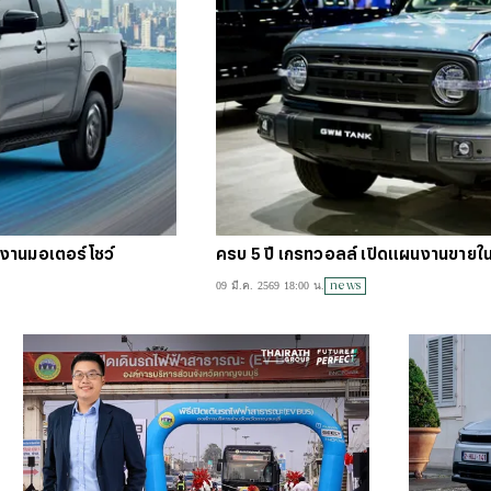
#
บัตร
#
ตารา
ัวงานมอเตอร์โชว์
ครบ 5 ปี เกรทวอลล์ เปิดแผนงานขายในอ
news
09 มี.ค. 2569 18:00 น.