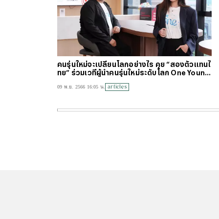
คนรุ่นใหม่จะเปลี่ยนโลกอย่างไร คุย “สองตัวแทนไ
ทย” ร่วมเวทีผู้นำคนรุ่นใหม่ระดับโลก One Young
World
articles
09 พ.ย. 2566 16:05 น.