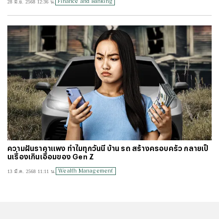
Finance and Banking
28 มิ.ย. 2568 12:36 น.
#
ไทยลีก
#
เจลีก
#
โปรแกรมฟุตบอล
#
ตารางคะแนนพรีเมียร์ลีก
#
ข่าวลิเวอร์พูล
#
โควิด-19
ความฝันราคาแพง ทำไมทุกวันนี้ บ้าน รถ สร้างครอบครัว กลายเป็
นเรื่องเกินเอื้อมของ Gen Z
Wealth Management
13 มี.ค. 2568 11:11 น.