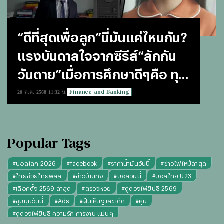
“ดีที่สุดเพื่อลูก”นี่มันแค่ไหนกัน?
แรงบันดาลใจจากซีรีส์“ลักกัน
วันตาย”เมื่อการศึกษาดีๆคือ ทุน
ทรัพย์
Finance and Banking
20 ต.ค. 2568 11:32 น.
Popular Tags
#
บอลโลก 2026
#
facebook
#
ราคาน้ำมันวันนี้
#
ข่าวไฟไหม้ล่าสุด
#
ไทยช่วยไทยพลัส
#
ข่าวบันเทิง
#
บอลวันนี้
#
บอลไทย U23
#
เลือกตั้ง 2569 ล่าสุด
#
ตรวจหวย
#
ดูดวงไพ่ยิปซี 2569
#
ชุมนุมวันนี้
#
Ads
#
ฝันเห็นงู เลขเด็ด
#
หุ้น
#
ดูดวงไพ่ยิปซี ความรัก การงาน แม่นๆ