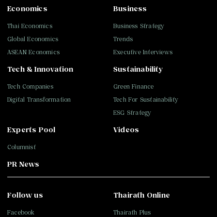
Economics
Business
Thai Economics
Business Strategy
Global Economics
Trends
ASEAN Economics
Executive Interviews
Tech & Innovation
Sustainability
Tech Companies
Green Finance
Digital Transformation
Tech For Sustainability
ESG Strategy
Experts Pool
Videos
Columnist
PR News
Follow us
Thairath Online
Facebook
Thairath Plus