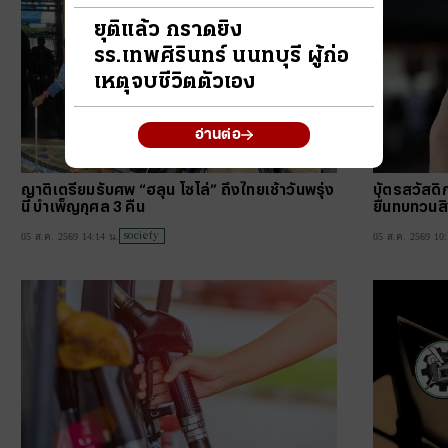
ยุติแล้ว กราดยิง
รร.เทพศิรินทร์ นนทบุรี ผู้ก่อ
เหตุจบชีวิตตัวเอง
อ่านต่อ
ญาติเตรียมรับศพ “ฮลุน โซโล่” ถึงไทยเช้าวันพรุ่ง
บัตรสวัสดิก
นี้ บำเพ็ญกุศล 3 คืน
ยื่นทบทวนสิ
society
05 ส.ค. 2569 14:14 น.
05 ส.ค. 2569 10: