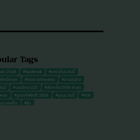
ular Tags
โลก 2026
#
facebook
#
ราคาน้ำมันวันนี้
ฟไหม้ล่าสุด
#
ไทยช่วยไทยพลัส
#
ข่าวบันเทิง
นนี้
#
บอลไทย U23
#
เลือกตั้ง 2569 ล่าสุด
จหวย
#
ดูดวงไพ่ยิปซี 2569
#
ชุมนุมวันนี้
#
Ads
็นงู เลขเด็ด
#
หุ้น
งไพ่ยิปซี ความรัก การงาน แม่นๆ
ทันใจ" รับฝากไหว้ ตักบาตร ถวายสังฆทาน
#
ปีชง 2569
มผู้หญิง
#
ทรงผมชาย
#
วันธงชัย
#
พรรคประชาชน
เงินล้าน 9 จบ
#
ราคาทองรูปพรรณวันนี้