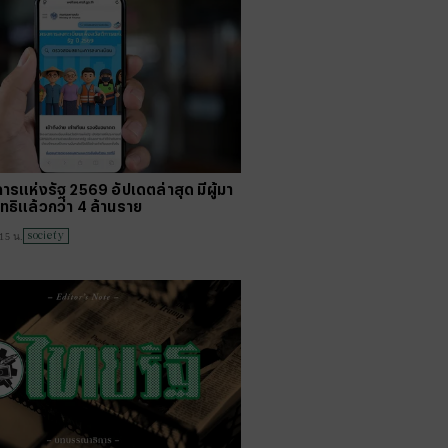
ารแห่งรัฐ 2569 อัปเดตล่าสุด มีผู้มา
ทธิแล้วกว่า 4 ล้านราย
society
15 น.