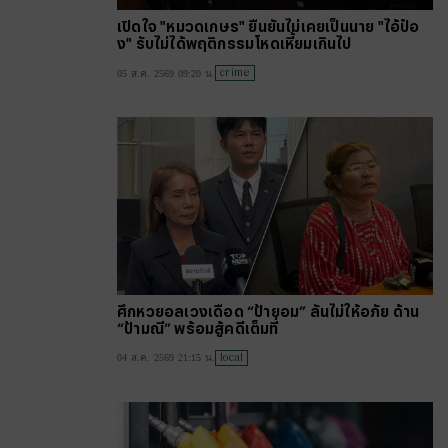
เปิดใจ "หมวดเกษร" ยืนยันไม่เคยเป็นนาย "ไอ้ป๋อ
ง" รับไม่ได้พฤติกรรมโหดเหี้ยมเกินไป
crime
05 ส.ค. 2569 09:20 น.
ศึกหวยอลเวงเดือด “ป้ายอม” ลั่นไม่ให้อภัย ด้าน
“ป้ามณี” พร้อมสู้คดีเต็มที่
local
04 ส.ค. 2569 21:15 น.