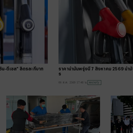
#
บัตร
#
ตารา
ซิน-ดีเซล" ลิตรละกี่บาท
ราคาน้ำมันพรุ่งนี้ 7 สิงหาคม 2569 น้ำมั
ร
society
06 ส.ค. 2569 17:48 น.