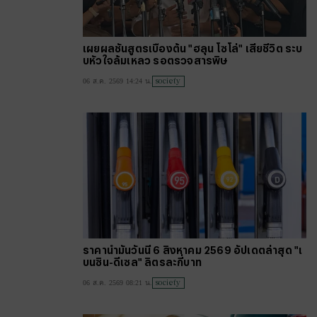
เผยผลชันสูตรเบื้องต้น "ฮลุน โซโล่" เสียชีวิต ระบ
บหัวใจล้มเหลว รอตรวจสารพิษ
society
06 ส.ค. 2569 14:24 น.
ราคาน้ำมันวันนี้ 6 สิงหาคม 2569 อัปเดตล่าสุด "เ
บนซิน-ดีเซล" ลิตรละกี่บาท
society
06 ส.ค. 2569 08:21 น.