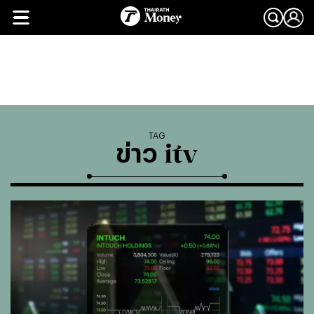
TAG
ข่าว itv