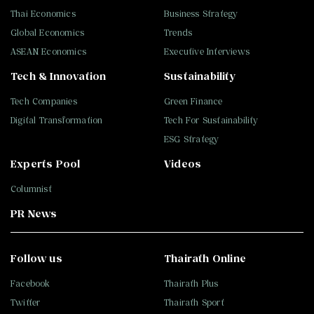
Thai Economics
Business Strategy
Global Economics
Trends
ASEAN Economics
Executive Interviews
Tech & Innovation
Sustainability
Tech Companies
Green Finance
Digital Transformation
Tech For Sustainability
ESG Strategy
Experts Pool
Videos
Columnist
PR News
Follow us
Thairath Online
Facebook
Thairath Plus
Twitter
Thairath Sport