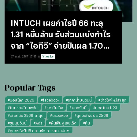
INTUCH เผยกำไรปี 66 ทะลุ
1.31 หมื่นล้าน รับส่วนแบ่งกำไร
จาก “ไอทีวี” จ่ายปันผล 1.70
บาท XD 20 ก.พ.
Stocks
07 ก.พ. 2567 17:45 น.
Popular Tags
#
บอลโลก 2026
#
facebook
#
ราคาน้ำมันวันนี้
#
ข่าวไฟไหม้ล่าสุด
#
ไทยช่วยไทยพลัส
#
ข่าวบันเทิง
#
บอลวันนี้
#
บอลไทย U23
#
เลือกตั้ง 2569 ล่าสุด
#
ตรวจหวย
#
ดูดวงไพ่ยิปซี 2569
#
ชุมนุมวันนี้
#
Ads
#
ฝันเห็นงู เลขเด็ด
#
หุ้น
#
ดูดวงไพ่ยิปซี ความรัก การงาน แม่นๆ