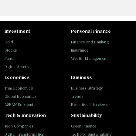
Investment
Personal Finance
Gold
Finance and Banking
Stocks
Insurance
Fund
Wealth Management
Digital Assets
Economics
Business
Thai Economics
Business Strategy
Global Economics
Trends
ASEAN Economics
Executive Interviews
Tech & Innovation
Sustainability
Tech Companies
Green Finance
Digital Transformation
Tech For Sustainability