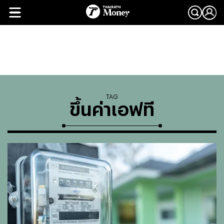
TAG
ขึ้นค่าเอฟที