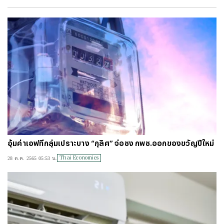
#
ไทยลีก
#
เจลีก
#
โปรแกรมฟุตบอล
#
ตารางคะแนนพรีเมียร์ลีก
#
ข่าวลิเวอร์พูล
#
โควิด-19
อุ้มค่าเอฟทีกลุ่มเปราะบาง “กุลิศ” จ่อชง กพช.ออกของขวัญปีใหม่
Thai Economics
28 ต.ค. 2565 05:53 น.