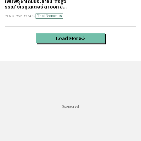
ไฟแพง ​ซ้ำเติมประชาชน 'ศรีสุว
รรณ' จี้เรกูเลเตอร์ ลาออก ขึ้น
ค่าเอฟที
Thai Economics
09 พ.ย. 2561 17:54 น.
Load More
Sponsored