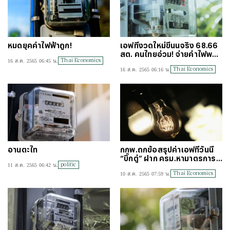
หมดยุคค่าไฟฟ้าถูก!
เอฟทีงวดใหม่ขึ้นนจริง 68.66
สต. คนไทยอ่วม! จ่ายค่าไฟพรว
Thai Economics
16 ส.ค. 2565 06:45 น.
ดหน่วย 4.72 บาท
Thai Economics
16 ส.ค. 2565 06:16 น.
อานตะไท
กกพ.ถกข้อสรุปค่าเอฟทีวันนี้
“บิ๊กตู่” ฝาก ครม.หามาตรการล
politic
11 ส.ค. 2565 06:42 น.
ดผลกระทบค่าไฟ
Thai Economics
10 ส.ค. 2565 07:59 น.