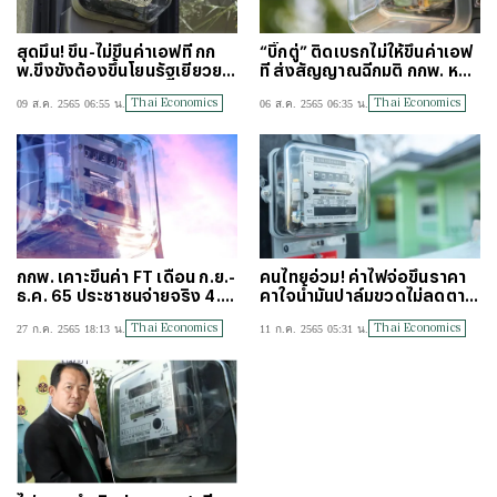
สุดมึน! ขึ้น-ไม่ขึ้นค่าเอฟที กก
“บิ๊กตู่” ติดเบรกไม่ให้ขึ้นค่าเอฟ
พ.ขึงขังต้องขึ้นโยนรัฐเยียวยา
ที ส่งสัญญาณฉีกมติ กกพ. หวั่น
คนไทย
ภาระค่าไฟ
Thai Economics
Thai Economics
09 ส.ค. 2565 06:55 น.
06 ส.ค. 2565 06:35 น.
กกพ. เคาะขึ้นค่า FT เดือน ก.ย.-
คนไทยอ่วม! ค่าไฟจ่อขึ้นราคา
ธ.ค. 65 ประชาชนจ่ายจริง 4.7
คาใจน้ำมันปาล์มขวดไม่ลดตาม
2 บาทต่อหน่วย
ผลปาล์ม
Thai Economics
Thai Economics
27 ก.ค. 2565 18:13 น.
11 ก.ค. 2565 05:31 น.