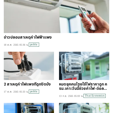
ข่าวปลอมสาเหตุค่าไฟฟ้าแพง
politic
18 ต.ค. 2565 05:36 น.
2 สาเหตุค่าไฟแพงที่ถูกปิดบัง
หมดยุคคนไทยใช้ไฟราคาถูก ค
รม.เคาะวันนี้ช่วยค่าไฟ-ต่อลดภ
politic
17 ต.ค. 2565 05:33 น.
าษีดีเซล
Thai Economics
13 ก.ย. 2565 05:03 น.