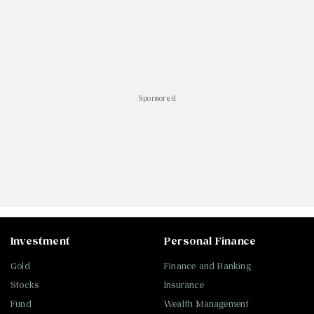
#
ไทยลีก
#
เจลีก
#
โปรแกรมฟุตบอล
#
ตารางคะแนนพรีเมียร์ลีก
#
ข่าวลิเวอร์พูล
#
โควิด-19
Sponsored
Investment
Personal Finance
Gold
Finance and Banking
Stocks
Insurance
Fund
Wealth Management