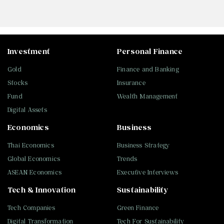
Investment
Personal Finance
Gold
Finance and Banking
Stocks
Insurance
Fund
Wealth Management
Digital Assets
Economics
Business
Thai Economics
Business Strategy
Global Economics
Trends
ASEAN Economics
Executive Interviews
Tech & Innovation
Sustainability
Tech Companies
Green Finance
Digital Transformation
Tech For Sustainability