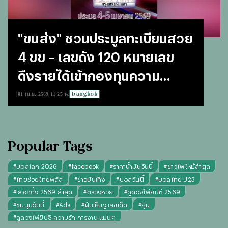
"ขนส่ง" ชวนประมูลทะเบียนสวย
4 ขข – เลขดัง 120 หมายเลข
ดึงรายได้เข้ากองทุนความ
ปลอดภัย
bangkok
01 เม.ย. 2569 11:25 น.
Popular Tags
#
บอลโลก 2026
#
facebook
#
ราคาน้ำมันวันนี้
#
ข่าวไฟไหม้ล่าสุด
#
ไทยช่วยไทยพลัส
#
ข่าวบันเทิง
#
บอลวันนี้
#
บอลไทย U23
#
เลือกตั้ง 2569 ล่าสุด
#
ตรวจหวย
#
ดูดวงไพ่ยิปซี 2569
#
ชุมนุมวันนี้
#
Ads
#
ฝันเห็นงู เลขเด็ด
#
หุ้น
#
ดูดวงไพ่ยิปซี ความรัก การงาน แม่นๆ