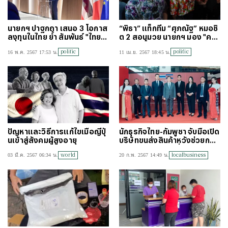
นายกฯ ปาฐกถา เสนอ 3 โอกาส
“พิธา” แท็กทีม “ศุภณัฐ” หมอชิ
ลงทุนในไทย ย้ำ สัมพันธ์ "ไทย-
ต 2 สอนมวย นายกฯ มอง "คม
ฝรั่งเศส" ใกล้ชิด
นาคม" ทั้งระบบ
politic
politic
16 พ.ค. 2567 17:53 น.
11 เม.ย. 2567 18:45 น.
ปัญหาและวิธีการแก้ไขเมื่อญี่ปุ่
นักธุรกิจไทย-กัมพูชา จับมือเปิด
นเข้าสู่สังคมผู้สูงอายุ
บริษัทขนส่งสินค้าหวังช่วยกระ
ตุ้นเศรษฐกิจท้องถิ่น
world
localbusiness
03 มี.ค. 2567 06:34 น.
20 ก.พ. 2567 14:49 น.