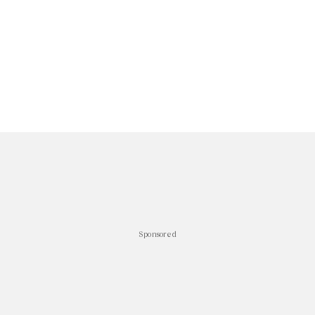
#
บัตร
#
ตารา
Sponsored