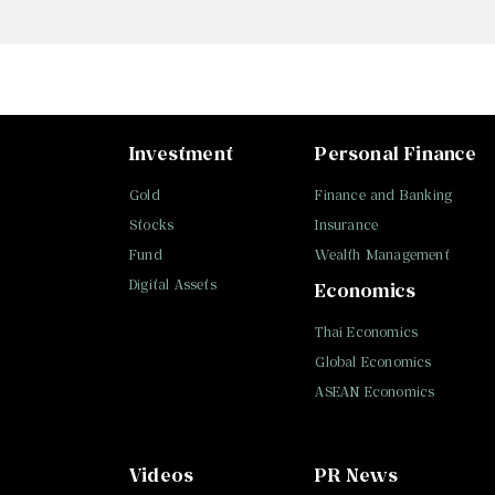
Investment
Personal Finance
Gold
Finance and Banking
Stocks
Insurance
Fund
Wealth Management
Digital Assets
Economics
Thai Economics
Global Economics
ASEAN Economics
Videos
PR News