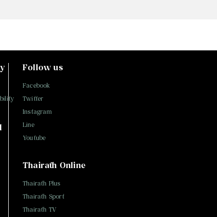
ty
Follow us
Facebook
ility
Twitter
Instagram
Line
l
Youtube
Thairath Online
Thairath Plus
Thairath Sport
Thairath TV