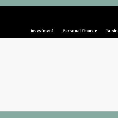
Investment
Personal Finance
Busin