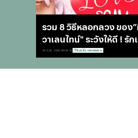
รวม 8 วิธีหลอกลวง ของ”มิจ
วาเลนไทน์" ระวังให้ดี ! ร
Thai Economics
10 ก.พ. 2568 09:58 น.