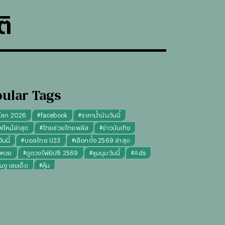
ิ
ular Tags
โลก 2026
#
facebook
#
ราคาน้ำมันวันนี้
ฟไหม้ล่าสุด
#
ไทยช่วยไทยพลัส
#
ข่าวบันเทิง
นนี้
#
บอลไทย U23
#
เลือกตั้ง 2569 ล่าสุด
จหวย
#
ดูดวงไพ่ยิปซี 2569
#
ชุมนุมวันนี้
#
Ads
็นงู เลขเด็ด
#
หุ้น
งไพ่ยิปซี ความรัก การงาน แม่นๆ
ทันใจ" รับฝากไหว้ ตักบาตร ถวายสังฆทาน
#
ปีชง 2569
มผู้หญิง
#
ทรงผมชาย
#
วันธงชัย
#
พรรคประชาชน
เงินล้าน 9 จบ
#
ราคาทองรูปพรรณวันนี้