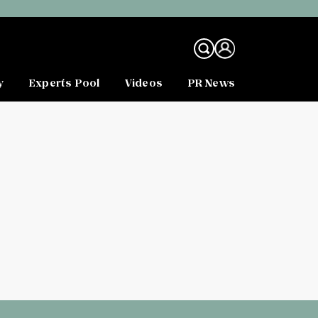
y
Experts Pool
Videos
PR News