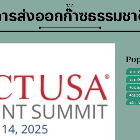
TAG
การส่งออกก๊าซธรรมชาต
Pop
#
บอล
#
ข่าวไ
#
บอลวั
#
ตรว
#
ฝันเห
#
ดูดว
#
"บุญ
#
ทรงผ
#
คาถา