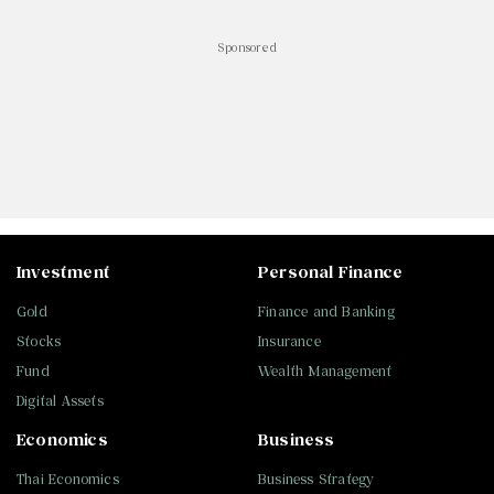
Sponsored
Investment
Personal Finance
Gold
Finance and Banking
Stocks
Insurance
Fund
Wealth Management
Digital Assets
Economics
Business
Thai Economics
Business Strategy