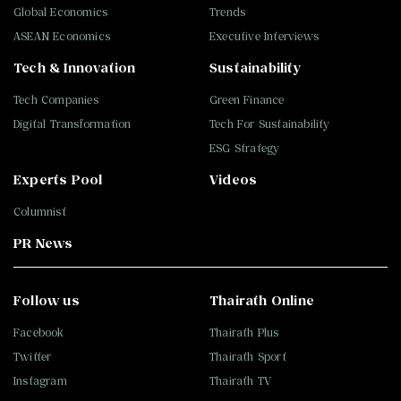
Global Economics
Trends
ASEAN Economics
Executive Interviews
Tech & Innovation
Sustainability
Tech Companies
Green Finance
Digital Transformation
Tech For Sustainability
ESG Strategy
Experts Pool
Videos
Columnist
PR News
Follow us
Thairath Online
Facebook
Thairath Plus
Twitter
Thairath Sport
Instagram
Thairath TV