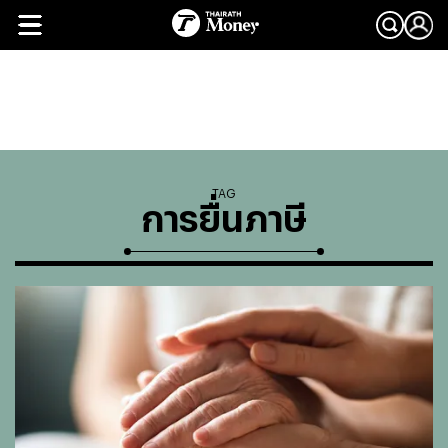
TAG
การยื่นภาษี