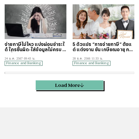
จ่ายภาษีไม่ไหว แบ่งผ่อนชำระไ
5 ตัวแปร “การจ่ายภาษี” ตั้งแ
ด้ ใครยื่นผิด-ใส่ข้อมูลไม่ครบ ยื่
ต่ แต่งงาน ยัน เกษียณอายุ ภาร
นเพิ่มเติมได้ หมดเขต 8 เม.ย. 6
ะต่าง-สิทธิลดหย่อนภาษี ก็ต่าง!
24 ม.ค. 2567 09:43 น.
28 ธ.ค. 2566 11:33 น.
7
Finance and Banking
Finance and Banking
Load More