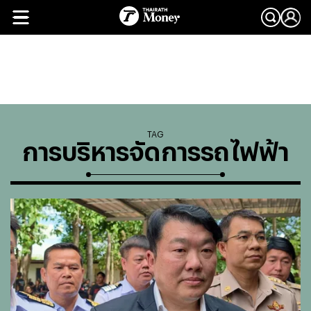
TAG
การบริหารจัดการรถไฟฟ้า