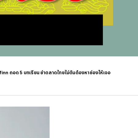
#
บทสว
#
แคปช
#
แปลภ
#
ราคา
#
Thai
#
ฟอนต
#
แคปชั
#
แคปช
#
บทส
#
ทีมช
efinn ถอด 5 บทเรียน ย้ำตลาดไทยไม่ตันต้องหาช่องให้เจอ
#
คารา
#
Mirro
#
พรูเด
#
ลิเวอ
#
ข่าวก
#
บทสว
#
แมนย
#
วอลเ