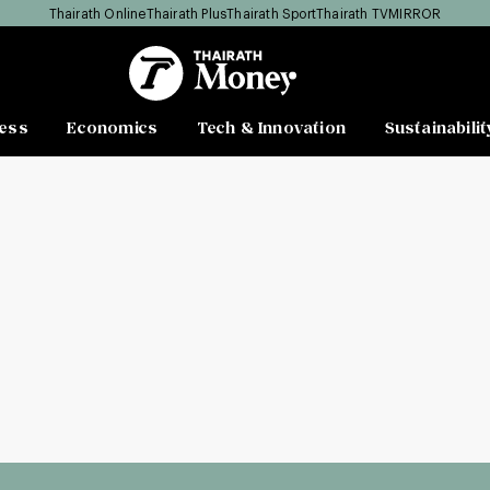
Thairath Online
Thairath Plus
Thairath Sport
Thairath TV
MIRROR
ess
Economics
Tech & Innovation
Sustainabilit