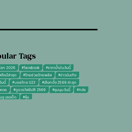
ular Tags
โลก 2026
#
facebook
#
ราคาน้ำมันวันนี้
ฟไหม้ล่าสุด
#
ไทยช่วยไทยพลัส
#
ข่าวบันเทิง
นนี้
#
บอลไทย U23
#
เลือกตั้ง 2569 ล่าสุด
จหวย
#
ดูดวงไพ่ยิปซี 2569
#
ชุมนุมวันนี้
#
Ads
็นงู เลขเด็ด
#
หุ้น
งไพ่ยิปซี ความรัก การงาน แม่นๆ
ทันใจ" รับฝากไหว้ ตักบาตร ถวายสังฆทาน
#
ปีชง 2569
มผู้หญิง
#
ทรงผมชาย
#
วันธงชัย
#
พรรคประชาชน
เงินล้าน 9 จบ
#
ราคาทองรูปพรรณวันนี้