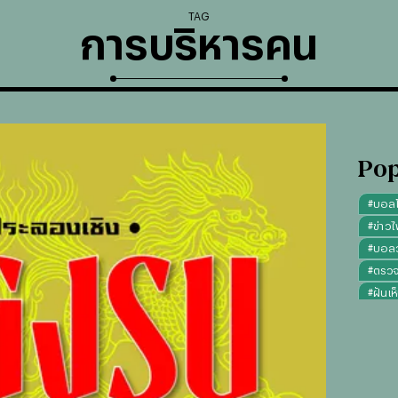
TAG
การบริหารคน
Pop
#
บอล
#
ข่าวไ
#
บอลวั
#
ตรว
#
ฝันเห
#
ดูดว
#
"บุญ
#
ทรงผ
#
คาถา