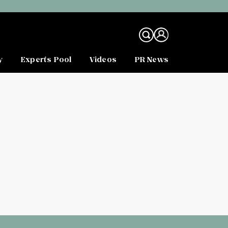
y
Experts Pool
Videos
PR News