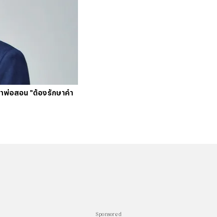
#
บัตร
#
ตารา
ดคำพ่อสอน "ต้องรักษาคำ
Sponsored