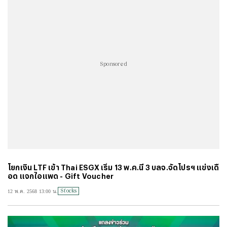
#
ผลบอลสด
#
แคปชั่นน่ารัก
#
แคปชั่นกวนๆ
#
ทำนายฝัน
#
เกมออนไลน์ เล่นกับเพื่อน
#
แปลภาษาอังกฤษเป็นไทย
#
แผนที่
#
อักษรพิเศษ
#
ราคาทองทองย้อนหลัง
#
ราคาทองวันนี้
#
ราคาทองคํา
#
Thairath Money
#
บอลโลก
#
โปรแกรมบอลโลก
#
ฟอนต์ไอจี
#
ตรวจสอบบัตรสวัสดิการแห่งรัฐ
#
แคปชั่น
Sponsored
#
แคปชั่นเด็ด
#
แคปชั่นอ่อย
#
แผนที่ประเทศไทย
#
แคปชั่นภาษาอังกฤษ
#
คำคมความรัก
#
บทสวดมนต์ก่อนนอน
#
ฟุตบอลทีมชาติไทย
#
ทีมชาติไทย u23
#
ราคาน้ำมันวันนี้
#
เอฟเอคัพ
#
คาราบาวคัพ
#
ฟุตบอลหญิงทีมชาติไทย
#
wellness
#
Mirror Thailand : Life
#
คนละครึ่ง
#
พรูเด็นเชียล Rewrite Her Life
#
นิวคาสเซิล
#
อาร์เซนอล
#
ลิเวอร์พูล
#
เลสเตอร์
#
เวสต์แฮม
#
เชลซี
#
สเปอร์ส
#
ข่าวกีฬาวันนี้
#
แมนซิตี้
#
พรีเมียร์ลีกล่าสุด
#
พรีเมียร์ลีก
#
บทสวดเจ้าแม่กวนอิม
#
ประกันสังคม
#
ดูดวงรายวัน
โยกเงิน LTF เข้า Thai ESGX เริ่ม 13 พ.ค.นี้ 3 บลจ.จัดโปรฯ แข่งเดื
#
แมนยู
#
คําคมชีวิต
#
ลงทะเบียนฉีดวัคซีน
#
บอลไทย
อด แจกไอแพด - Gift Voucher
#
วอลเลย์บอลหญิงทีมชาติไทย
#
บัตรสวัสดิการแห่งรัฐ
#
บัตรคนจน
Stocks
12 พ.ค. 2568 13:00 น.
#
ไทยลีก
#
เจลีก
#
โปรแกรมฟุตบอล
#
ตารางคะแนนพรีเมียร์ลีก
#
ข่าวลิเวอร์พูล
#
โควิด-19