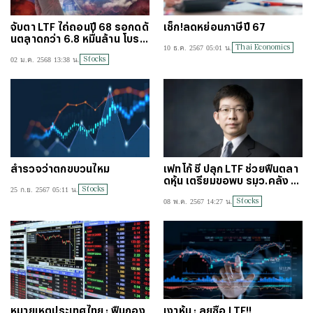
จับตา LTF ไถ่ถอนปี 68 รอกดดั
เช็ก!ลดหย่อนภาษีปี 67
นตลาดกว่า 6.8 หมื่นล้าน โบรก
Thai Economics
10 ธ.ค. 2567 05:01 น.
ฯ เชื่อ ยังไม่รีบเทขาย เพราะติด
Stocks
02 ม.ค. 2568 13:38 น.
“ดอย”
สำรวจว่าตกขบวนไหม
เฟทโก้ ชี้ ปลุก LTF ช่วยฟื้นตลา
ดหุ้น เตรียมขอพบ รมว.คลัง เส
Stocks
25 ก.ย. 2567 05:11 น.
นอแนวทางกระตุ้นเพิ่ม
Stocks
08 พ.ค. 2567 14:27 น.
หมายเหตุประเทศไทย : ฟื้นกอง
เงาหุ้น : ลุยซื้อ LTF!!