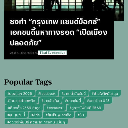
ชงทำ “กรุงเทพ แซนด์บ็อกซ์”
เอกชนดิ้นหาทางรอด “เปิดเมือง
ปลอดภัย”
Thai Economics
20 ส.ค. 2564 05:50 น.
Popular Tags
#
บอลโลก 2026
#
facebook
#
ราคาน้ำมันวันนี้
#
ข่าวไฟไหม้ล่าสุด
#
ไทยช่วยไทยพลัส
#
ข่าวบันเทิง
#
บอลวันนี้
#
บอลไทย U23
#
เลือกตั้ง 2569 ล่าสุด
#
ตรวจหวย
#
ดูดวงไพ่ยิปซี 2569
#
ชุมนุมวันนี้
#
Ads
#
ฝันเห็นงู เลขเด็ด
#
หุ้น
#
ดูดวงไพ่ยิปซี ความรัก การงาน แม่นๆ