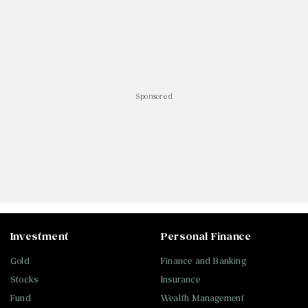
#
ไทยลีก
#
เจลีก
#
โปรแกรมฟุตบอล
#
ตารางคะแนนพรีเมียร์ลีก
#
ข่าวลิเวอร์พูล
#
โควิด-19
Sponsored
Investment
Personal Finance
Gold
Finance and Banking
Stocks
Insurance
Fund
Wealth Management