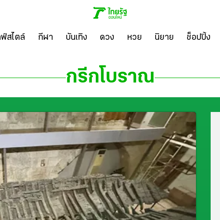
ลฟ์สไตล์
กีฬา
บันเทิง
ดวง
หวย
นิยาย
ช็อปปิ้ง
กรีกโบราณ