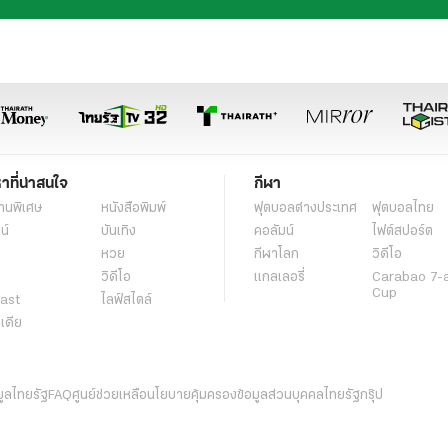
หาที่น่าสนใจ
กีฬา
านพิเศษ
หนังสือพิมพ์
ฟุตบอลต่่างประเทศ
ฟุตบอลไทย
น์
บันเทิง
คอลัมน์
ไฟต์สปอร์ต
หวย
กีฬาโลก
วิดีโอ
วิดีโอ
แกลเลอรี่
Carabao 7-
Cup
ast
ไลฟ์สไตล์
ีเดีย
มูลไทยรัฐ
FAQ
ศูนย์ช่วยเหลือ
นโยบายคุ้มครองข้อมูลส่วนบุคคลไทยรัฐกรุ๊ป