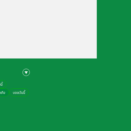
ี้
นเทิง
บอลวันนี้