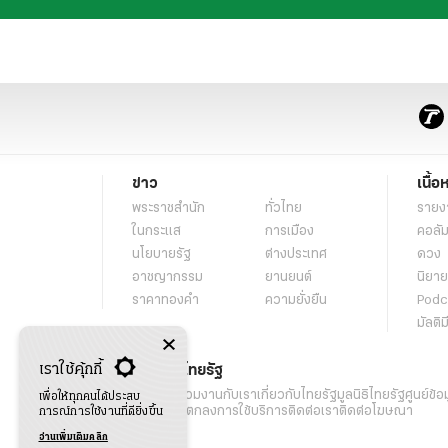
ข่าว
เนื้อ
พระราชสำนัก
ทั่วไทย
รายง
ในกระแส
การเมือง
คอลัม
นโยบายรัฐ
ต่างประเทศ
ดวง
อาชญากรรม
ยานยนต์
นิยาย
ราคาทองคำ
ความยั่งยืน
Podc
มัลติม
เราใช้คุ้กกี้
เกี่ยวกับไทยรัฐ
กิจกรรม
ร่วมงานกับเรา
เกี่ยวกับไทยรัฐ
มูลนิธิไทยรัฐ
ศูนย์ข้อ
เพื่อให้ทุกคนได้ประสบ
เงื่อนไขข้อตกลงการใช้บริการ
ติดต่อเรา
ติดต่อโฆษณา
การณ์การใช้งานที่ดียิ่งขึ้น
อ่านเพิ่มเติมคลิก