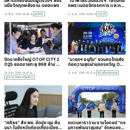
มหาดไทยขันน็อตผู้ตรวจฯ สั่งรั
“เจ้าฟ้าสิริวัณณวรีฯ” เสด็จทอ
บมือวิกฤตพลังงาน-ของแพง
ดพระเนตรนิทรรศการ และการ
จัดแสดงผลงานภูมิปัญญาผ้าไ
politic
royal
25 มี.ค. 2569 20:46 น.
21 ม.ค. 2569 20:09 น.
ทย
ปิดฉากยิ่งใหญ่ OTOP CITY 2
“นายกฯ อนุทิน” ชวนคนไทยส่ง
025 ยอดขายทะลุ 868 ล้าน ตอ
ต่อความสุขผ่านของขวัญ OT
กย้ำพลังชุมชนไทย
OP ยิ่งใหญ่ส่งท้ายปี
localbusiness
29 ธ.ค. 2568 10:50 น.
22 ธ.ค. 2568 19:53 น.
governmentpolicy
“ศศิธร” สั่ง พช. จัดประชุม สัม
ขบวนคาราวาน งานโอทอป “กร
มนา ในจังหวัดท่องเที่ยวเมืองร
มการพัฒนาชุมชน” จัดหนองค