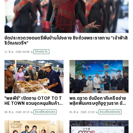
จัดประกวดวงดนตรีพื้นบ้านโปงลาง ชิงถ้วยพระราชทาน “เจ้าฟ้าสิ
ริวัณณวรีฯ”
lifestyle
11 มิ.ย. 2569 04:08 น.
"พลพีร์" เปิดงาน OTOP TO T
พช.ตราด จับมือภาคีเครือข่าย
HE TOWN ชวนอุดหนุนสินค้าไ
พลิกฟื้นเศรษฐกิจฐานราก ขับเ
ทย กระตุ้นเศรษฐกิจฐานราก
คลื่อนโครงการพื้นที่สร้างสรร
localbusiness
localbusiness
08 มิ.ย. 2569 20:19 น.
05 มิ.ย. 2569 22:03 น.
ค์ฯ