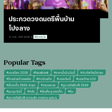
ประกวดวงดนตรีพื้นบ้าน
โปงลาง
lifestyle
31 ก.ค. 2569 04:08 น.
Popular Tags
#
บอลโลก 2026
#
facebook
#
ราคาน้ำมันวันนี้
#
ข่าวไฟไหม้ล่าสุด
#
ไทยช่วยไทยพลัส
#
ข่าวบันเทิง
#
บอลวันนี้
#
บอลไทย U23
#
เลือกตั้ง 2569 ล่าสุด
#
ตรวจหวย
#
ดูดวงไพ่ยิปซี 2569
#
ชุมนุมวันนี้
#
Ads
#
ฝันเห็นงู เลขเด็ด
#
หุ้น
#
ดูดวงไพ่ยิปซี ความรัก การงาน แม่นๆ
#
"บุญทันใจ" รับฝากไหว้ ตักบาตร ถวายสังฆทาน
#
ปีชง 2569
#
ทรงผมผู้หญิง
#
ทรงผมชาย
#
วันธงชัย
#
พรรคประชาชน