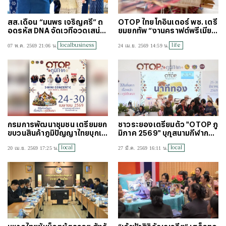
สส.เดือน “มนพร เจริญศรี” ถ
OTOP ไทยโกอินเตอร์ พช. เตรี
อดรหัส DNA จัดเวทีอวดเสน่ห์เ
ยมยกทัพ “งานคราฟต์พรีเมีย
มืองนครพนม สู่คน กทม.
ม” บุกใจกลางโตเกียวในงาน T
localbusiness
life
07 พ.ค. 2569 21:06 น.
24 เม.ย. 2569 14:59 น.
hai Festival 2026
กรมการพัฒนาชุมชน เตรียมยก
ชาวระยองเตรียมตัว "OTOP ภู
ขบวนสินค้าภูมิปัญญาไทยบุกเมื
มิภาค 2569" บุกสนามกีฬากลา
องน่าน ในงาน “OTOP ภูมิภา
งฯ 1-7 เมษายนนี้
local
local
20 เม.ย. 2569 17:25 น.
27 มี.ค. 2569 16:11 น.
ค” ปี 2569