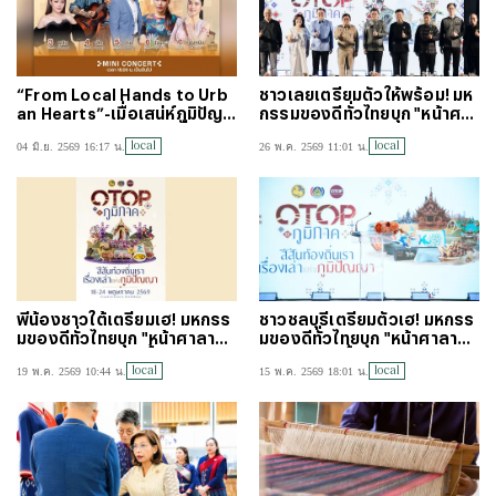
“From Local Hands to Urb
ชาวเลยเตรียมตัวให้พร้อม! มห
an Hearts”-เมื่อเสน่ห์ภูมิปัญ
กรรมของดีทั่วไทยบุก "หน้าศา
ญาไทย กลายเป็นส่วนหนึ่งของ
ลากลาง" พิกัดสุดท้ายของงาน
local
local
04 มิ.ย. 2569 16:17 น.
26 พ.ค. 2569 11:01 น.
ไลฟ์สไตล์คนเมือง
นี้!
พี่น้องชาวใต้เตรียมเฮ! มหกรร
ชาวชลบุรีเตรียมตัวเฮ! มหกรร
มของดีทั่วไทยบุก "หน้าศาลากล
มของดีทั่วไทยบุก "หน้าศาลากล
างพัทลุง" แล้ววันนี้
าง" แล้ววันนี้
local
local
19 พ.ค. 2569 10:44 น.
15 พ.ค. 2569 18:01 น.