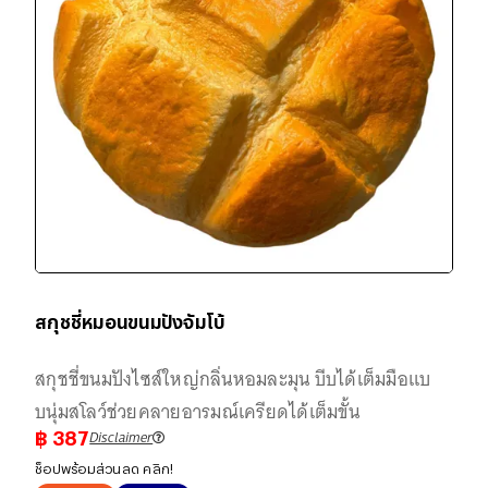
สกุชชี่หมอนขนมปังจัมโบ้
สกุชชี่ขนมปังไซส์ใหญ่กลิ่นหอมละมุน บีบได้เต็มมือแบ
บนุ่มสโลว์ช่วยคลายอารมณ์เครียดได้เต็มขั้น
Disclaimer
฿
387
ช็อปพร้อมส่วนลด คลิก!