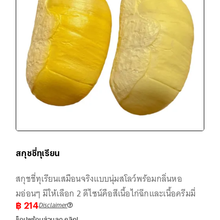
สกุชชี่ทุเรียน
สกุชชี่ทุเรียนเสมือนจริงแบบนุ่มสโลว์พร้อมกลิ่นหอ
มอ่อนๆ มีให้เลือก 2 ดีไซน์คือสีเนื้อไก่ฉีกและเนื้อครีมมี่
Disclaimer
฿
214
ช็อปพร้อมส่วนลด คลิก!