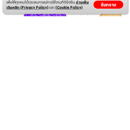
เพื่อให้ทุกคนได้ประสบการณ์การใช้งานที่ดียิ่งขึ้น
อ่านเพิ่ม
รับทราบ
เติมคลิก (Privacy Policy)
และ
(Cookie Policy)
สกุชชี่ผลโกมุโกมุ
สกุชชี่ซาลาเปา
฿
1,799
฿
422
Disclaimer
ช็อปพร้อมส่วนลด คลิก!
ช็อปพร้อมส่วนล
Shopee
Lazada
Shopee
L