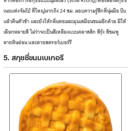
หากต้องการสกุชชี่แบบนุ่มสโลว์ (Slow Rising) ต้องลองสกุชชี่
เนยแท่งจัมโบ้ ที่ใหญ่มากถึง 24 ซม. มอบความรู้สึกที่นุ่มมือ บีบ
แล้วคืนตัวช้า และยังให้กลิ่นหอมละมุนเสมือนขนมอีกด้วย มีให้
เลือกหลายสี ไม่ว่าจะเป็นสีเหลืองแบบคลาสสิก สีรุ้ง สีชมพู
ลายหินอ่อน และลายสตรอว์เบอร์รี
5. สกุชชี่ขนมเบเกอรี