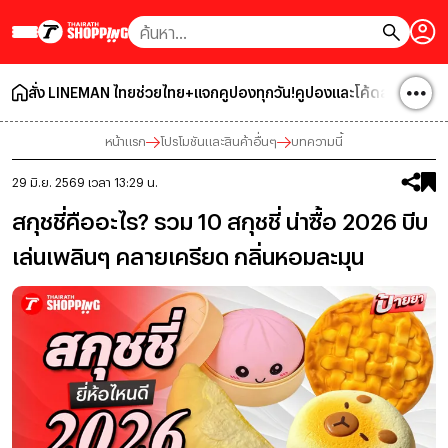
สั่ง LINEMAN ไทยช่วยไทย+แจกคูปองทุกวัน!
คูปองและโค้ดส่วนลด
โปร
หน้าแรก
โปรโมชันและสินค้าอื่นๆ
บทความนี้
29 มิ.ย. 2569 เวลา 13:29 น.
สกุชชี่คืออะไร? รวม 10 สกุชชี่ น่าซื้อ 2026 บีบ
เล่นเพลินๆ คลายเครียด กลิ่นหอมละมุน