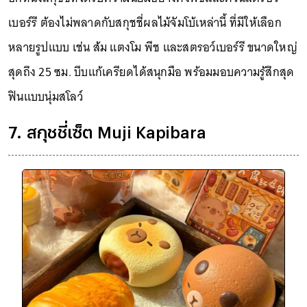
เบอร์รี ต้องไม่พลาดกับสกุชชี่ผลไม้จัมโบ้เหล่านี้ ที่มีให้เลือก
หลายรูปแบบ เช่น ส้ม แตงโม พีช และสตรอว์เบอร์รี ขนาดใหญ่
สุดถึง 25 ซม. บีบแก้เครียดได้สนุกมือ พร้อมมอบความรู้สึกสุด
ฟินแบบนุ่มสโลว์
7. สกุชชี่เซ็ต Muji Kapibara