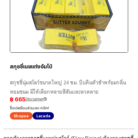
สกุชชี่เนยแท่งจัมโบ้
สกุชชี่นุ่มสโลว์ขนาดใหญ่ 24 ซม. บีบคืนตัวช้าพร้อมกลิ่น
หอมขนม มีให้เลือกหลายสีสันและลวดลาย
Disclaimer
฿
665
ช็อปพร้อมส่วนลด คลิก!
Shopee
Lazada