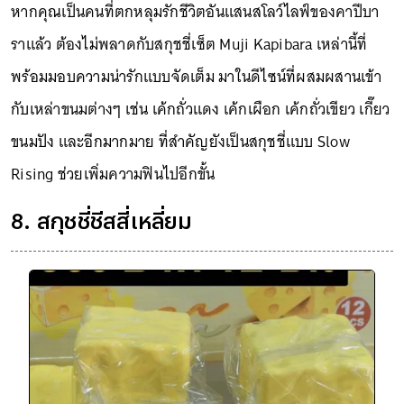
หากคุณเป็นคนที่ตกหลุมรักชีวิตอันแสนสโลว์ไลฟ์ของคาปีบา
ราแล้ว ต้องไม่พลาดกับสกุชชี่เซ็ต Muji Kapibara เหล่านี้ที่
พร้อมมอบความน่ารักแบบจัดเต็ม มาในดีไซน์ที่ผสมผสานเข้า
กับเหล่าขนมต่างๆ เช่น เค้กถั่วแดง เค้กเผือก เค้กถั่วเขียว เกี๊ยว
ขนมปัง และอีกมากมาย ที่สำคัญยังเป็นสกุชชี่แบบ Slow
Rising ช่วยเพิ่มความฟินไปอีกขั้น
8. สกุชชี่ชีสสี่เหลี่ยม