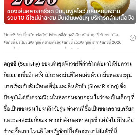
#
ไทยรัฐช็อปปิ้ง
#
ไทยรัฐคัดโปร
#
สกุชชี่
#
สกุชชี่ คืออะไร
#
สกุชชี่ อันตรายไหม
#
สกุชชี่ ประโยชน์
#
สกุชชี่ คลายเครียด
#
สกุชชี่ รีวิว
#
สกุชชี่ ราคา
#
สกุชชี่ 2026
#
สกุชชี่ Shopee
#
สกุชชี่ Lazada
#
สกุชชี่ผลโกมุโกมุ
#
สกุชชี่ซาลาเปา
#
สกุชชี่กล่องสุ่ม Axolotl
#
สกุชชี่เนยแท่งจัมโบ้ (Butter Stick)
#
สกุชชี่ขนมเบเกอรี
สกุชชี่ (Squishy)
ของเล่นสุดฟีเวอร์ที่กำลังกลับมาได้รับความ
#
สกุชชี่ผลไม้จัมโบ้
#
สกุชชี่เซ็ต Muji Kapibara
#
สกุชชี่ชีสสีเหลี่ยม
#
สกุชชี่หมอนขนมปังจัมโบ้
#
สกุชชี่ทุเรียน
#
สกุชชี่เนยแท่ง
#
สกุชชี่ของเล่น
นิยมมากขึ้นอีกครั้ง เป็นของเล่นที่โดดเด่นด้วยกลิ่นหอมละมุน
#
สกุชชี่สโลว์
#
สกุชชี่ขนมปัง
#
สกุชชี่สตรอว์เบอร์รี่
#
สกุชชี่คิงพีช
มาพร้อมกับสัมผัสกดที่นุ่มและคืนตัวช้า (Slow Rising) ซึ่ง
ปัจจุบันได้รับความนิยมในหลากหลายกลุ่ม ไม่ว่าจะเป็นเด็กๆ ที่
ซื้อเป็นของเล่น ไปจนถึงวัยรุ่น ทำงานที่ซื้อเป็นของคลายเครียด
และของสะสมนั่นเอง หากกำลังมองหาสกุชชี่ แต่ยังไม่มีไอเดีย
ว่าจะซื้อแบบไหนดี ไทยรัฐช็อปปิ้งคัดสรรมาให้แล้วที่นี่