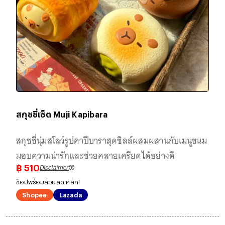
สกุชชี่เซ็ต Muji Kapibara
สกุชชี่นุ่มสโลว์รูปคาปีบาราสุดชิลล์ผสมผสานกับเมนูขนม
มอบความน่ารักและช่วยคลายเครียดได้อย่างดี
Disclaimer
฿
510
ช็อปพร้อมส่วนลด คลิก!
Shopee
Lazada