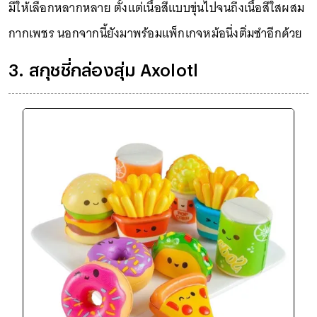
มีให้เลือกหลากหลาย ตั้งแต่เนื้อสีแบบขุ่นไปจนถึงเนื้อสีใสผสม
กากเพชร นอกจากนี้ยังมาพร้อมแพ็กเกจหม้อนึ่งติ่มซำอีกด้วย
3. สกุชชี่กล่องสุ่ม Axolotl