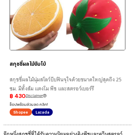
สกุชชี่ผลไม้จัมโบ้
สกุชชี่ผลไม้นุ่มสโลว์บีบฟินจุใจด้วยขนาดใหญ่สุดถึง 25
ซม. มีทั้งส้ม แตงโม พีช และสตรอว์เบอร์รี
Disclaimer
฿
430
ช็อปพร้อมส่วนลด คลิก!
Shopee
Lazada
อีกหนึ่งสกุชชี่ที่ได้รับความนิยมอย่างคิงพีชและควีนสตรอว์