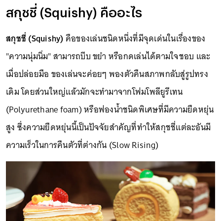
สกุชชี่ (Squishy) คืออะไร
สกุชชี่ (Squishy)
คือของเล่นชนิดหนึ่งที่มีจุดเด่นในเรื่องของ
"ความนุ่มนิ่ม" สามารถบีบ ขยำ หรือกดเล่นได้ตามใจชอบ และ
เมื่อปล่อยมือ ของเล่นจะค่อยๆ พองตัวคืนสภาพกลับสู่รูปทรง
เดิม โดยส่วนใหญ่แล้วมักจะทำมาจากโฟมโพลียูรีเทน
(Polyurethane foam) หรือฟองน้ำชนิดพิเศษที่มีความยืดหยุ่น
สูง ซึ่งความยืดหยุ่นนี้เป็นปัจจัยสำคัญที่ทำให้สกุชชี่แต่ละอันมี
ความเร็วในการคืนตัวที่ต่างกัน (Slow Rising)