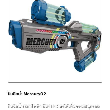
ปืนฉีดน้ำ Mercury02
ปืนฉีดน้ำระบบไฟฟ้า มีไฟ LED ทำให้เพิ่มความสนุกขณะ