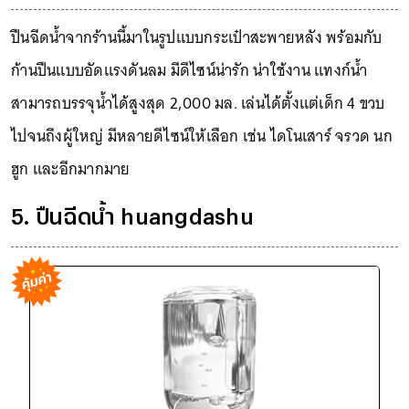
ปืนฉีดน้ำจากร้านนี้มาในรูปแบบกระเป๋าสะพายหลัง พร้อมกับ
ก้านปืนแบบอัดแรงดันลม มีดีไซน์น่ารัก น่าใช้งาน แทงก์น้ำ
สามารถบรรจุน้ำได้สูงสุด 2,000 มล. เล่นได้ตั้งแต่เด็ก 4 ขวบ
ไปจนถึงผู้ใหญ่ มีหลายดีไซน์ให้เลือก เช่น ไดโนเสาร์ จรวด นก
ฮูก และอีกมากมาย
5. ปืนฉีดน้ำ huangdashu