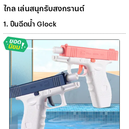
ไกล เล่นสนุกรับสงกรานต์
1. ปืนฉีดน้ำ Glock