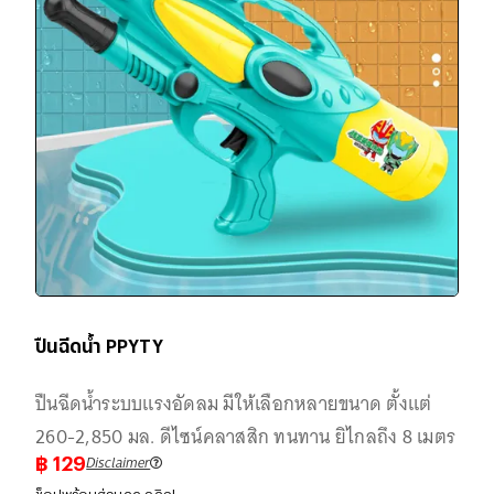
ปืนฉีดน้ำ PPYTY
ปืนฉีดน้ำระบบแรงอัดลม มีให้เลือกหลายขนาด ตั้งแต่
260-2,850 มล. ดีไซน์คลาสสิก ทนทาน ยิไกลถึง 8 เมตร
Disclaimer
฿
129
ช็อปพร้อมส่วนลด คลิก!