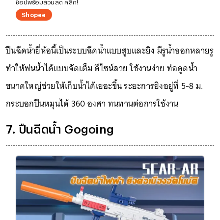
ช็อปพร้อมส่วนลด คลิก!
Shopee
ปืนฉีดน้ำยี่ห้อนี้เป็นระบบฉีดน้ำแบบสูบและยิง มีรูน้ำออกหลายรู
ทำให้พ่นน้ำได้แบบจัดเต็ม ดีไซน์สวย ใช้งานง่าย ท่อดูดน้ำ
ขนาดใหญ่ช่วยให้เก็บน้ำได้เยอะขึ้น ระยะการยิงอยู่ที่ 5-8 ม.
กระบอกปืนหมุนได้ 360 องศา ทนทานต่อการใช้งาน
7. ปืนฉีดน้ำ Gogoing