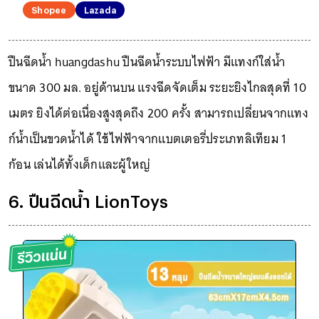
Shopee
Lazada
ปืนฉีดน้ำ huangdashu ปืนฉีดน้ำระบบไฟฟ้า มีแทงก์ใส่น้ำ
ขนาด 300 มล. อยู่ด้านบน แรงฉีดจัดเต็ม ระยะยิงไกลสุดที่ 10
เมตร ยิงได้ต่อเนื่องสูงสุดถึง 200 ครั้ง สามารถเปลี่ยนจากแทง
ก์น้ำเป็นขวดน้ำได้ ใช้ไฟฟ้าจากแบตเตอรี่ประเภทลิเทียม 1
ก้อน เล่นได้ทั้งเด็กและผู้ใหญ่
6. ปืนฉีดน้ำ LionToys