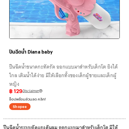
ปืนฉีดน้ำ Diana baby
ปืนฉีดน้ำขนาดกะทัดรัด ออกแบบมาสำหรับเด็กโต ยิงได้
ไกล เติมน้ำได้ง่าย มีให้เลือกทั้งของเด็กผู้ชายและเด็กผู้
หญิง
Disclaimer
฿
129
ช็อปพร้อมส่วนลด คลิก!
Shopee
ปืนฉีดน้ำระบบอัดแรงดันลม ออกแบบมาสำหรับเด็กโต มีให้