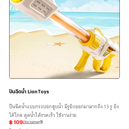
ปืนฉีดน้ำ LionToys
ปืนฉีดน้ำแบบกระบอกสูบน้ำ มีรูยิงออกมามากถึง 13 รู ยิง
ได้ไกล ดูดน้ำได้รวดเร็ว ใช้งานง่าย
Disclaimer
฿
109