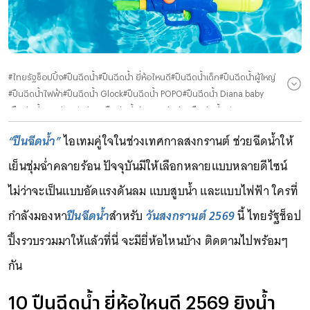
#
ไทยรัฐช็อปปิ้ง
#
ปืนฉีดน้ำ
#
ปืนฉีดน้ำ ยี่ห้อไหนดี
#
ปืนฉีดน้ำเด็ก
#
ปืนฉีดน้ำผู้ใหญ่
#
ปืนฉีดน้ำไฟฟ้า
#
ปืนฉีดน้ำ Glock
#
ปืนฉีดน้ำ POPO
#
ปืนฉีดน้ำ Diana baby
#
ปืนฉีดน้ำ Rachasri Shop
#
ปืนฉีดน้ำ huangdashu
#
ปืนฉีดน้ำ LionToys
#
ปืนฉีดน้ำ Gogoing
#
ปืนฉีดน้ำ PPYTY
#
ปืนฉีดน้ำ QQ toys shop
“ปืนฉีดน้ำ”
ไอเทมคู่ใจในช่วงเทศกาลสงกรานต์ ช่วยฉีดน้ำให้
#
ปืนฉีดน้ำ Mercury02
#
ปืนฉีดน้ำ ราคา
#
ปืนฉีดน้ำ Shopee
#
ปืนฉีดน้ำ Lazada
#
ปืนฉีดน้ำ ราคาถูก
#
ปืนฉีดน้ำ สงกรานต์ 2569
#
สงกรานต์ 2569
เย็นชุ่มฉ่ำคลายร้อน ปัจจุบันมีให้เลือกหลายแบบหลายดีไซน์
ไม่ว่าจะเป็นแบบอัดแรงดันลม แบบสูบน้ำ และแบบไฟฟ้า ใครที่
กำลังมองหา
ปืนฉีดน้ำ
สำหรับ
วันสงกรานต์ 2569
นี้ ไทยรัฐช็อป
ปิ้งรวบรวมมาให้แล้วที่นี่ จะมียี่ห้อไหนบ้าง ติดตามไปพร้อมๆ
กัน
10 ปืนฉีดน้ำ ยี่ห้อไหนดี 2569 ยิงน้ำ