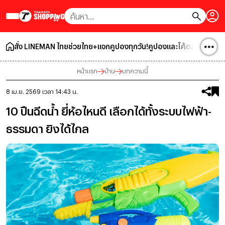
สั่ง LINEMAN ไทยช่วยไทย+แจกคูปองทุกวัน!
คูปองและโค้ดส่วนลด
โปร
หน้าแรก
บ้าน
บทความนี้
8 เม.ย. 2569 เวลา 14:43 น.
10 ปืนฉีดน้ำ ยี่ห้อไหนดี เลือกได้ทั้งระบบไฟฟ้า-
ธรรมดา ยิงได้ไกล