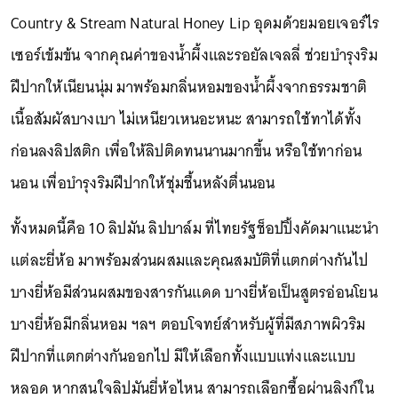
Country & Stream Natural Honey Lip อุดมด้วยมอยเจอร์ไร
เซอร์เข้มข้น จากคุณค่าของน้ำผึ้งและรอยัลเจลลี่ ช่วยบำรุงริม
ฝีปากให้เนียนนุ่ม มาพร้อมกลิ่นหอมของน้ำผึ้งจากธรรมชาติ
เนื้อสัมผัสบางเบา ไม่เหนียวเหนอะหนะ สามารถใช้ทาได้ทั้ง
ก่อนลงลิปสติก เพื่อให้ลิปติดทนนานมากขึ้น หรือใช้ทาก่อน
นอน เพื่อบำรุงริมฝีปากให้ชุ่มชื้นหลังตื่นนอน
ทั้งหมดนี้คือ 10 ลิปมัน ลิปบาล์ม ที่ไทยรัฐช็อปปิ้งคัดมาแนะนำ
แต่ละยี่ห้อ มาพร้อมส่วนผสมและคุณสมบัติที่แตกต่างกันไป
บางยี่ห้อมีส่วนผสมของสารกันแดด บางยี่ห้อเป็นสูตรอ่อนโยน
บางยี่ห้อมีกลิ่นหอม ฯลฯ ตอบโจทย์สำหรับผู้ที่มีสภาพผิวริม
ฝีปากที่แตกต่างกันออกไป มีให้เลือกทั้งแบบแท่งและแบบ
หลอด หากสนใจลิปมันยี่ห้อไหน สามารถเลือกซื้อผ่านลิงก์ใน