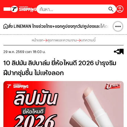
สั่ง LINEMAN ไทยช่วยไทย+แจกคูปองทุกวัน!
คูปองและโค้ดส่วนลด
โปร
หน้าแรก
สุขภาพและความงาม
บทความนี้
29 พ.ค. 2569 เวลา 18:03 น.
10 ลิปมัน ลิปบาล์ม ยี่ห้อไหนดี 2026 บำรุงริม
ฝีปากชุ่มชื้น ไม่แห้งลอก