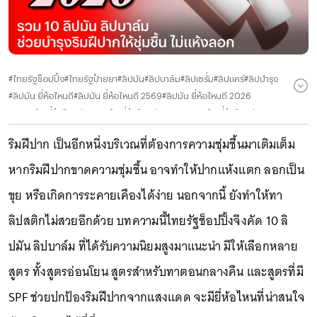
#
ไทยรัฐช็อปปิ้ง
#
ไทยรัฐป้ายยา
#
ลิปมัน
#
ลิปบาล์ม
#
ลิปเซรั่ม
#
ลิปแคร์
#
ลิปบำรุง
#
ลิปมัน ยี่ห้อไหนดี
#
ลิปมัน ยี่ห้อไหนดี 2569
#
ลิปมัน ยี่ห้อไหนดี 2026
#
ลิปบาล์ม ยี่ห้อไหนดี
#
ลิปบาล์ม ยี่ห้อไหนดี 2569
#
ลิปบาล์ม ยี่ห้อไหนดี 2026
#
ลิปมันกันแดด
#
ลิปบาล์มกันแดด
#
ลิปกันแดด
#
ปากแห้ง
#
ปากแตก
#
ปากลอก
ริมฝีปาก เป็นอีกหนึ่งบริเวณที่ต้องการความชุ่มชื้นมาเติมเต็ม
#
ลิปมัน สูตรอ่อนโยน
#
ลิปมันผิวแพ้ง่าย
#
ลิปมัน DHC
#
ลิปมัน LANEIGE
#
ลิปมัน MizuMi
#
ลิปมัน Eucerin
#
ลิปมัน INGU
#
ลิปมัน Burts Bees
หากริมฝีปากขาดความชุ่มชื้น อาจทำให้ปากแห้งแตก ลอกเป็น
#
ลิปมัน Mentholatum
#
ลิปมัน Moleculogy
#
ลิปมัน Torriden
ขุย หรือเกิดการระคายเคืองได้ง่าย นอกจากนี้ ยังทำให้ทา
#
ลิปมัน Country Stream
#
DHC Lip Cream
#
LANEIGE Lip Glowy Balm
#
MizuMi Skincare UV Lip Glassy Balm
#
Eucerin Aquaphor SOS LIP CARE
ลิปสติกไม่สวยอีกด้วย บทความนี้ไทยรัฐช็อปปิ้งจึงคัด 10 ลิ
#
INGU Nio-Glow Tripeptide Balm
ปมัน ลิปบาล์ม ที่ได้รับความนิยมสูงมาแนะนำ มีให้เลือกหลาย
#
Burt's Bees Vanilla Moisturizing Lip Balm
#
Mentholatum Melty Cream Lip Fragrance Free
สูตร ทั้งสูตรอ่อนโยน สูตรสำหรับทาตอนกลางคืน และสูตรที่มี
#
Moleculogy PH Glossy Gel Balm
SPF ช่วยปกป้องริมฝีปากจากแสงแดด จะมียี่ห้อไหนที่น่าสนใจ
#
Torriden Solid In Ceramide Lip Essence
#
Country&Stream Natural Honey Lip