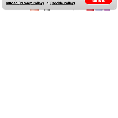
รับทราบ
เติมคลิก (Privacy Policy)
และ
(Cookie Policy)
DHC Lip Cream
LANEIGE Lip Glow
฿
298
฿
450
Disclaimer
กดลงตะกร้าเลย!
กดลงตะกร้า
Shopee
Lazada
Shopee
L