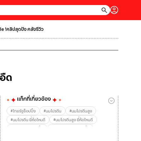
le !
คลิปสุดปัง คลังรีวิว
อืด
แท็กที่เกี่ยวข้อง
#
ไทยรัฐช็อปปิ้ง
#
นมโปรตีน
#
นมโปรตีนสูง
#
นมโปรตีน ยี่ห้อไหนดี
#
นมโปรตีนสูง ยี่ห้อไหนดี
#
นมโปรตีนพร้อมดื่ม
#
นมโปรตีนสูง พร้อมดื่ม
#
นมโปรตีน Hooray!
#
นมโปรตีน Benefitt