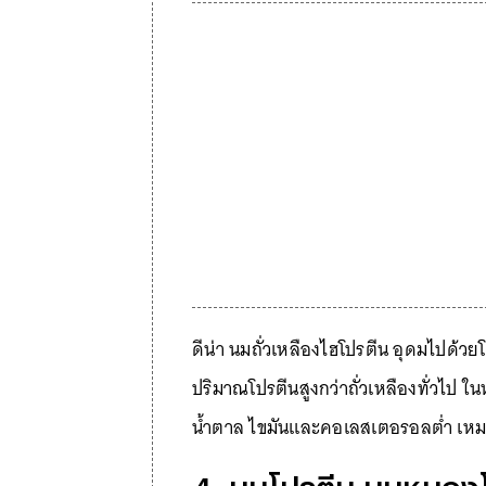
ดีน่า นมถั่วเหลืองไฮโปรตีน อุดมไปด้วยโป
ปริมาณโปรตีนสูงกว่าถั่วเหลืองทั่วไป ใน
น้ำตาล ไขมันและคอเลสเตอรอลต่ำ เหมาะก